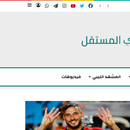
فيسبوك
تويتر
يوتيوب
انستقرام
تيلقرام
واتساب
تسجيل
إضافة
الدخول
عمود
جانبي
المشهد الليبي
فيديوهات
أ
ك
ث
ر
م