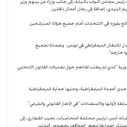
ي
ة
يس مجلس النواب بالنيابة، إلى جانب وزراء من بينهم وزير
ا
ل
يم الزبيدي، إضافة إلى رجال أعمال نافذين.
ر
ك
نتائج بفوزه في الانتخابات أمام جميع هؤلاء المترشحين
ب
ت
ه
أمان للانتقال الديمقراطي في تونس، وضمانة لجميع
ا خارجه”.
ورية “الذي لم يطلب لقاءهم حول تعديلات القانون الانتخابي
ل إحدى أعمدة الديمقراطية، وعليها حماية الديمقراطية
قة لأوانها والاستفتاءات “في الإطار القانوني والشرعي”.
قباله أمس، لرئيس محكمة المحاسبات، نجيب القطاري، إلى
واستنكر إصدارها لبعض المواقف بخصوص التدابير