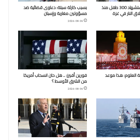
“اليونيسف”: استشهاد 300 طفل منذ
بسبب كارثة سبتة: دعاوى قضائية ضد
ق النار في غزة
مسؤولين مغاربة وإسبان
2026-08-06
 العلوم: هذا موعد
فورين أفيرز: .. هل حان انسحاب أمريكا
من الشرق الأوسط ؟
2026-08-06