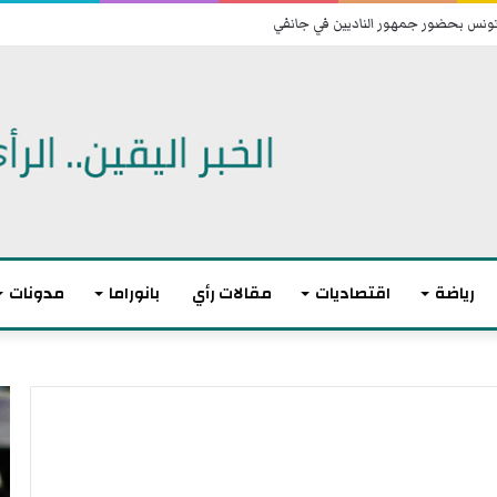
 تونس بحضور جمهور الناديين في جانفي
رياضة
اقتصاديات
مقالات رأي
بانوراما
مدونات
ت
ا
و
ن
ا
ت
ز
ه
ن
ى