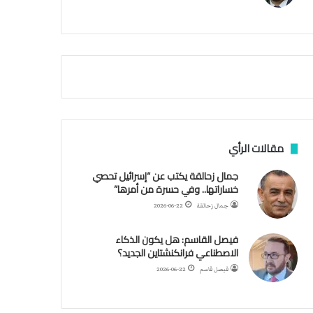
م
أ
ق
ص
ى
.
.
و
ش
ه
د
مقالات الرأي
ا
ء
جمال زحالقة يكتب عن “إسرائيل تحصي
ب
خساراتها.. وفي حسرة من أمرها”
ر
جمال زحالقة
2026-06-22
ص
ا
فيصل القاسم: هل يكون الذكاء
ص
الاصطناعي فرانكنشتاين الجديد؟
ا
ل
فيصل قاسم
2026-06-22
ا
ح