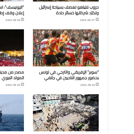
حروب نتنياهو تعصف بسياحة إسرائيل
وتكبّد شركاتها خسائر حادة
إعلان وقف إطلا
2026-08-06
2026-08-07
“سوبر” الإفريقي والترجي في تونس
مصدر من مدينة
بحضور جمهور الناديين في جانفي
المولد النبوي
2026-08-06
2026-08-06