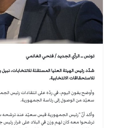
ي
ن
ة
ي
ا
ا
ل
س
ف
ن
ف
ي
تونس ــ الرأي الجديد / فتحي الغانمي
م
ض
ي
شدّد رئيس الهيئة العليا المستقلة للانتخابات، نبيل
ق
للاستحقاقات الانتخابية.
ه
ر
وأوضح بفون اليوم، في ردّه على انتقادات رئيس الجمه
م
ز
سعيّد من الوصول إلى رئاسة الجمهورية.
ترشحوا معه كان لهم وزن في البلاد على غرار رئي