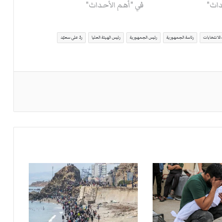
داث"
في "أهم الأحداث"
 للانتخابات
رئاسة الجمهورية
رئيس الجمهورية
رئيس الهيئة العليا
ردّ على سعيّد