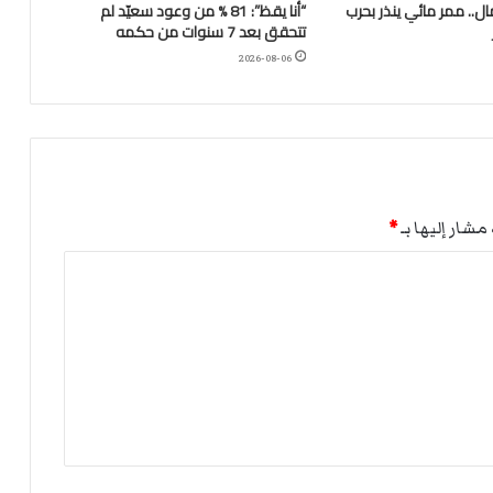
.. ممر مائي ينذر بحرب
“أنا يقظ”: 81 % من وعود سعيّد لم
تتحقق بعد 7 سنوات من حكمه
2026-08-06
مشار إليها بـ
*