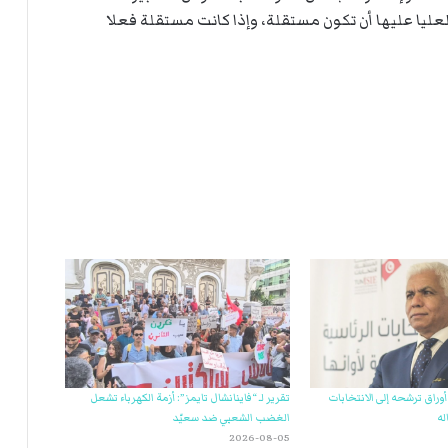
ة العليا عليها أن تكون مستقلة، وإذا كانت مستقلة فعلا
وراق ترشحه إلى الانتخابات
تقرير لـ “فاينانشال تايمز”: أزمة الكهرباء تشعل
له
الغضب الشعبي ضد سعيّد
2026-08-05