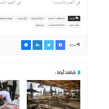
في "أهم الأحداث"
في "أهم الأح
الوسوم
استحقاقات انتخابية
استقلالية الهيئة
الرأي الجديد
الهيئة المستقلة
قيس سعيد
محكمة المحاسبات
نبيل بفون
فيسبوك
تويتر
لينكدإن
ماسنجر
مشاركة
شاهد أيضا :