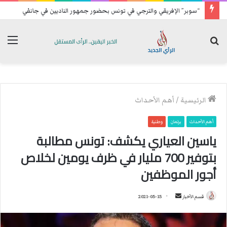
“سوبر” الإفريقي والترجي في تونس بحضور جمهور الناديين في جانفي
بحث
الق
عن
الرئيسية
/
أهم الأحداث
أهم الأحداث
برلمان
وطنية
ياسين العياري يكشف: تونس مطالبة
بتوفير 700 مليار في ظرف يومين لخلاص
أجور الموظفين
قسم الأخبار
أ
2021-05-15
ر
س