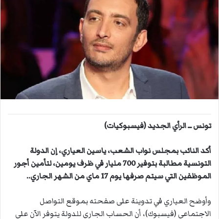
ل
ب
ر
ي
د
ا
إ
ل
ك
ت
ر
تونس ــ الرأي الجديد (فيسبوكيات)
و
ن
أكد النائب بمجلس نواب الشعب، ياسين العياري، إن الدولة
ي
التونسية مطالبة بتوفير 700 مليار في ظرف يومين، لتأمين أجور
ا
الموظفين التي سيتم صرفها يوم 17 ماي من الشهر الجاري..
وأوضح العياري في تدوينة على صفحته بموقع التواصل
الاجتماعي (فيسبوك)، أن الحساب الجاري للدولة يتوفر الآن على