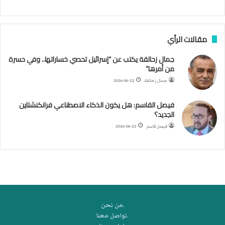
ا
ب
ف
مقالات الرأي
ي
ا
جمال زحالقة يكتب عن “إسرائيل تحصي خساراتها.. وفي حسرة
ل
من أمرها”
أ
ر
جمال زحالقة
2026-06-22
ب
ط
فيصل القاسم: هل يكون الذكاء الاصطناعي فرانكنشتاين
ة
الجديد؟
ا
فيصل قاسم
2026-06-22
ل
م
ت
ق
ا
ط
ع
.من نحن
ة
.تواصل معنا
ل