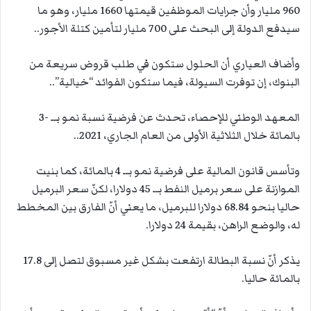
960 مليار وأن جرايات الموظفين قيمتها 1660 مليار، وهو ما
سيدفع الدولة إلى البحث على 700 مليار لتأمين كتلة الأجور..
وأضاف العياري أن الحلول ستكون في طلب قروض سريعة من
البنوك، إن توفرت السيولة، فيما ستكون الفوائد “خيالية”..
المعهد الوطني للإحصاء، تحدث عن فرضية نسبة نمو بــ -3
بالمائة خلال الثلاثية الأولى من العام الجاري، 2021..
وتأسس قانون المالية على فرضية نمو بــ 4 بالمائة، كما بنيت
الموازنة على سعر برميل النفط بــ 45 دولارا، لكنّ سعر البرميل
حاليا بنحو 68.84 دولارا للبرميل، ما يعني أنّ الفارق بين المخطط
له، والوضع الراهن، بقيمة 24 دولارا.
يذكر أنّ نسبة البطالة ارتفعت بشكل غير مسبوق لتصل إلى 17.8
بالمائة حاليا.