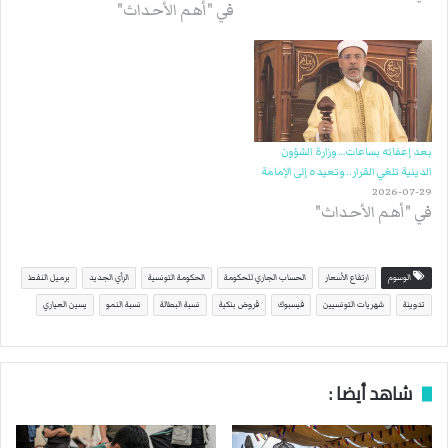
في "أهم الأحداث"
بعد إعفائه بساعات… وزارة الشؤون
الدينية تلغي القرار.. وتعيده إلى الإمامة
2026-07-29
في "أهم الأحداث"
الوسوم
ارتفاع الأسعار
الحساب الجاري للحكومة
الحكومة التونسية
الرأي الجديد
برميل النفط
تدوينة
شهريات التونسيين
فيسبوك
قروض بنكية
نسبة البطالة
نسبة النمو
يسين العياري
شاهد أيضا :