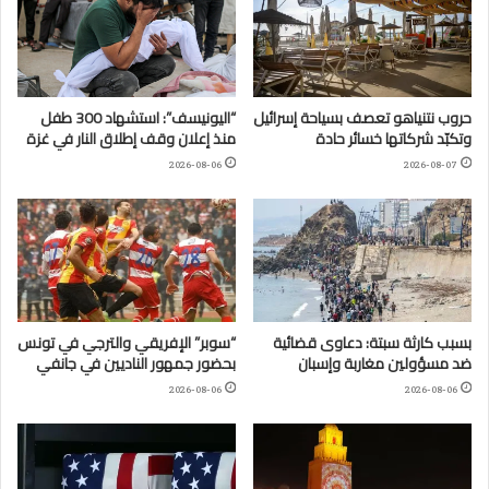
حروب نتنياهو تعصف بسياحة إسرائيل
“اليونيسف”: استشهاد 300 طفل
وتكبّد شركاتها خسائر حادة
منذ إعلان وقف إطلاق النار في غزة
2026-08-06
2026-08-07
بسبب كارثة سبتة: دعاوى قضائية
“سوبر” الإفريقي والترجي في تونس
ضد مسؤولين مغاربة وإسبان
بحضور جمهور الناديين في جانفي
2026-08-06
2026-08-06