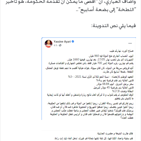
وأضاف العياري، أنّ “أقصى ما يمكن أن تقدمه الحكومة، هو تأخير
”اللطخة” إلى بضعة أسابيع”..
فيما يلي نص التدوينة: