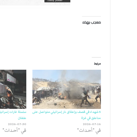
معجب بهذه:
مرتبط
5 شهداء في قصف وإطلاق نار إسرائيلي متواصل على
مناطق في غزة
طفلان
2026-07-30
2026-07-16
في "أحداث"
في "أحداث"