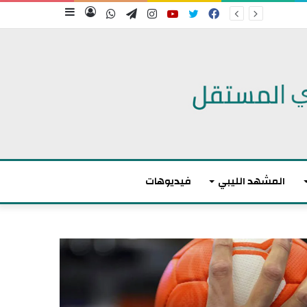
فيسبوك
تويتر
يوتيوب
انستقرام
تيلقرام
واتساب
تسجيل
إضافة
الدخول
عمود
جانبي
المشهد الليبي
فيديوهات
ت
و
ا
ز
ن