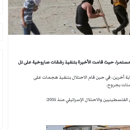
م
ي
أ
ة
ج
ا
ن
ل
ب
س
ي
ف
ل
ن
د
ف
ر
ي
ب
م
ال مستمرا، حيث قامت الأخيرة بتنفيذ رشقات صاروخية على تل
ي
ض
ك
ي
ر
ق
ة آخرين، في حين قام الاحتلال بتنفيذ هجمات على
ة
ه
ا
ر
ل
م
فلسطينيين والاحتلال الإسرائيلي منذ 2015:
ي
ز
د