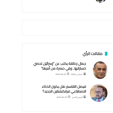
م
ث
غ
ي
ا
ب
ر
ئ
ي
س
ا
مقالات الرأي
ل
أ
جمال زحالقة يكتب عن “إسرائيل تحصي
ر
خساراتها.. وفي حسرة من أمرها”
ك
جمال زحالقة
2026-06-22
ا
ن
فيصل القاسم: هل يكون الذكاء
ف
الاصطناعي فرانكنشتاين الجديد؟
ي
ل
فيصل قاسم
2026-06-22
ي
ب