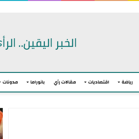
اتفاقية دفاع مشترك
رياضة
اقتصاديات
مقالات رأي
بانوراما
مدونات
ا
م
ل
ا
ا
ك
ت
ر
ح
و