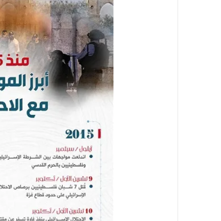
ت
ل
ا
ل