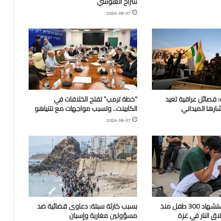
سراح الغنوشي
2026-08-07
 فصائل عراقية تعيد
“خطة ترمب” تفتح الخلافات في
ارها الميداني
الكابينت.. وتسبب مواجهات مع نتنياهو
2026-08-07
“اليونيسف”: استشهاد 300 طفل منذ
بسبب كارثة سبتة: دعاوى قضائية ضد
ق النار في غزة
مسؤولين مغاربة وإسبان