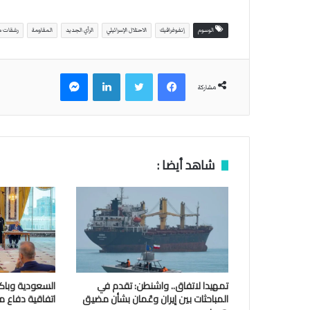
الوسوم
إنفوغرافيك
الاحتلال الإسرائيلي
الرأي الجديد
المقاومة
رشقات ص
فيسبوك
تويتر
لينكدإن
ماسنجر
مشاركة
شاهد أيضا :
تمهيدا لاتفاق.. واشنطن: تقدم في
السعودية وباكس
المباحثات بين إيران وعُمان بشأن مضيق
اتفاقية دفاع 