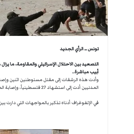
ي
أ
ق
ا
ص
ى
.
.
و
ش
تونس ــ الرأي الجديد
ه
د
التصعيد بين الاحتلال الإسرائيلي والمقاومة، ما يز
ا
أبيب مباشرة..
ء
ب
وأدت هذه الرشقات إلى مقتل مستوطنين اثنين وإصاب
ر
المدنيين أدت إلى استشهاد 27 فلسطينياً، وإصابة المئات بجروح.
ص
ا
في الإنفوغراف أدناه تذكير بالمواجهات التي دارت بين ال
ص
ا
ل
ا
ح