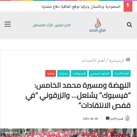
السعودية وباكستان وتركيا توقع اتفاقية دفاع مشترك
بحث
الق
عن
الرئيسية
/
أهم الأحداث
أهم الأحداث
المشهد السياسي
فايسبوكيات
مدونات
وطنية
النهضة ومسيرة محمد الخامس:
“فيسبوك” يشتعل… والزرقوني “في
قفص الانتقادات”
قسم الأخبار
أ
2021-02-28
ر
س