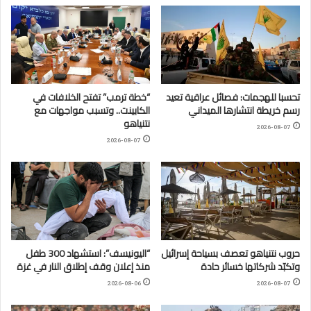
تحسبا للهجمات: فصائل عراقية تعيد
“خطة ترمب” تفتح الخلافات في
رسم خريطة انتشارها الميداني
الكابينت.. وتسبب مواجهات مع
نتنياهو
2026-08-07
2026-08-07
حروب نتنياهو تعصف بسياحة إسرائيل
“اليونيسف”: استشهاد 300 طفل
وتكبّد شركاتها خسائر حادة
منذ إعلان وقف إطلاق النار في غزة
2026-08-06
2026-08-07