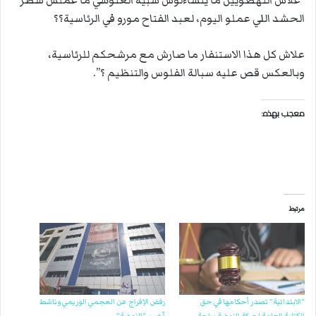
“علاش النهضويين ما يتساءلوش شبيه الغنوشي ما عملش شطر
الحشد اللي عملو اليوم، لعبد الفتاح مورو في الرئاسية؟؟
علاش كل هذا الاستنفار ما صارش مع مرشحكم للرئاسية،
وبالعكس قص عليه سبالة الفلوس والتنظيم ؟”.
معجب بهذه:
مرتبط
“الابتدائية” تصدر أحكامها في حق
رفض الإفراج عن العجمي الوريمي وناشط
الكتابة العامة لحركة النهضة بباجة..
آخر بـ “النهضة”