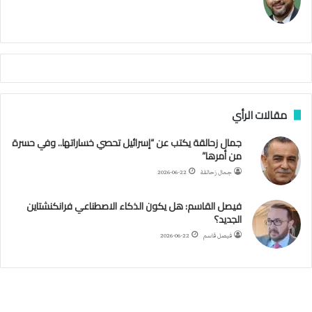
ك
ي
م
م
أ
ج
ن
ب
مقالات الرأي
ي
ل
جمال زحالقة يكتب عن “إسرائيل تحصي خساراتها.. وفي حسرة
د
من أمرها”
ر
ب
جمال زحالقة
2026-06-22
ي
ك
فيصل القاسم: هل يكون الذكاء الاصطناعي فرانكنشتاين
ر
الجديد؟
ة
فيصل قاسم
2026-06-22
ا
ل
ي
د