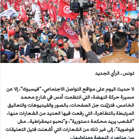
ل
ب
ر
ي
د
ا
إ
ل
ك
ت
تونس ـ الرأي الجديد
ر
و
لا حديث اليوم على مواقع التواصل الاجتماعي، “فيسبوك”، إلا عن
ن
مسيرة حركة النهضة، التي انتظمت أمس في شارع محمد
ي
الخامس، فتزيّنت جل الصفحات، بالصور والفيديوهات والتعاليق
ا
المرتبطة بالتظاهرة، التي رفعت فيها العديد من الشعارات منها،
“الشعب يريد محكمة دستورية”، و”نحبو ديمقراطية.. مش
فوضوية”، إلى غير ذلك من الشعارات التي أشعلت فتيل التعليقات
بين مناصري النهضة ومناوئيها…