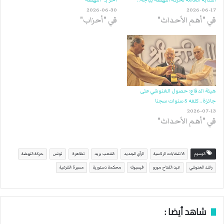
2026-06-30
2026-06-17
في "أهم الأحداث"
في "أحزاب"
هيئة الدفاع: حصول الغنوشي على
جائزة.. كلفه 5 سنوات سجنا
2026-07-13
في "أهم الأحداث"
الوسوم
الانتخابات الرئاسية
الرأي الجديد
الشعب يريد
تظاهرة
تونس
حركة النهضة
راشد الغنوشي
عبد الفتاح مورو
فيسبوك
محكمة دستورية
مسيرة الشرعية
شاهد أيضا :