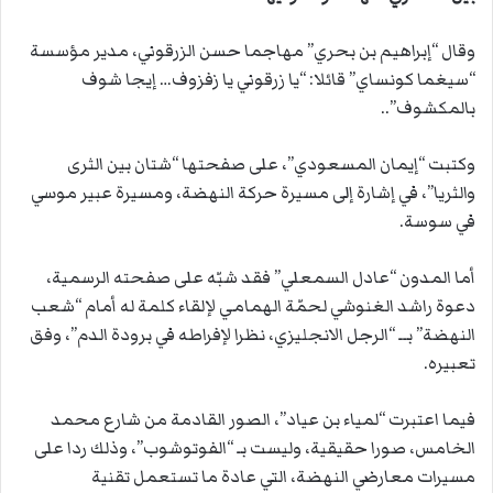
وقال “إبراهيم بن بحري” مهاجما حسن الزرقوني، مدير مؤسسة
“سيغما كونساي” قائلا: “يا زرقوني يا زفزوف… إيجا شوف
بالمكشوف”..
وكتبت “إيمان المسعودي”، على صفحتها “شتان بين الثرى
والثريا”، في إشارة إلى مسيرة حركة النهضة، ومسيرة عبير موسي
في سوسة.
أما المدون “عادل السمعلي” فقد شبّه على صفحته الرسمية،
دعوة راشد الغنوشي لحمّة الهمامي لإلقاء كلمة له أمام “شعب
النهضة” بــ “الرجل الانجليزي، نظرا لإفراطه في برودة الدم”، وفق
تعبيره.
فيما اعتبرت “لمياء بن عياد”، الصور القادمة من شارع محمد
الخامس، صورا حقيقية، وليست بـ “الفوتوشوب”، وذلك ردا على
مسيرات معارضي النهضة، التي عادة ما تستعمل تقنية