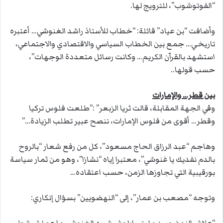
“الفوتوشوب”، للترويج لها.
وأضافت “بن عياد” قائلة: “خطاب للأستاذ راشد الغنوشي… أعتبره
تاريخي… جمع بين الخطاب السياسي والاقتصادي والاجتماعي،
استشهد بالقرآن الكريم… وكانت رسائل متعددة الوجهات”،
حسب قولها..
بين قطر… والإمارات
وفي الجهة المقابلة، قالت ثريا الزبعر” :”طلعت فلوس تركيا
وقطر… أقوى من فلوس الإمارات، ننصح عبير تطلب الزيادة…”
وهاجم “عبد الرزاق الحاج مسعود”، كل من رفع شعار “بالروح
بالدم نفديك يا غنوشي”، معتبرا إياه “نشازا”، وهو من ثمار سياسة
بورقيبية التي تجاوزها الزمن، حسب اعتقاده…
وتوجه “مصعب بن عمار”، إلى “النهضويين” بسؤال إنكاري: