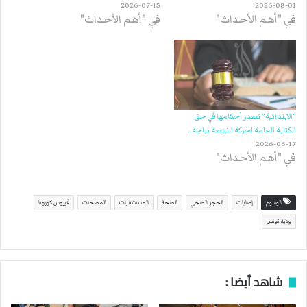
2026-07-15
2026-08-01
في "أهم الأحداث"
في "أهم الأحداث"
“الابتدائية” تصدر أحكامها في حق
الكتابة العامة لحركة النهضة بباجة..
2026-06-17
في "أهم الأحداث"
الوسوم
إصابات
الحجر الصحي
الصحة
المستشفيات
المصحات
فيروس كورونا
ولاية تونس
شاهد أيضا :