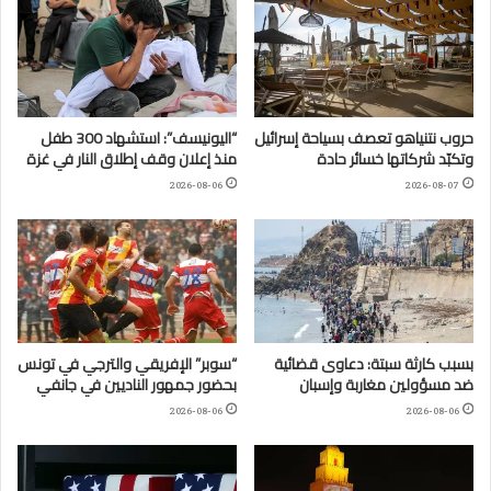
حروب نتنياهو تعصف بسياحة إسرائيل
“اليونيسف”: استشهاد 300 طفل
وتكبّد شركاتها خسائر حادة
منذ إعلان وقف إطلاق النار في غزة
2026-08-06
2026-08-07
بسبب كارثة سبتة: دعاوى قضائية
“سوبر” الإفريقي والترجي في تونس
ضد مسؤولين مغاربة وإسبان
بحضور جمهور الناديين في جانفي
2026-08-06
2026-08-06