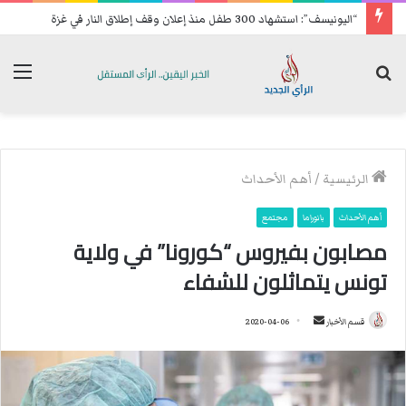
“اليونيسف”: استشهاد 300 طفل منذ إعلان وقف إطلاق النار في غزة
بحث
الق
عن
الرئيسية
/
أهم الأحداث
أهم الأحداث
بانوراما
مجتمع
مصابون بفيروس “كورونا” في ولاية
تونس يتماثلون للشفاء
قسم الأخبار
أ
2020-04-06
ر
س
ل