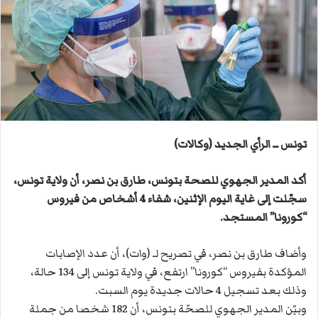
ب
ر
ي
د
ا
إ
ل
ك
ت
تونس ــ الرأي الجديد (وكالات)
ر
و
أكد المدير الجهوي للصحة بتونس، طارق بن نصر، أن ولاية تونس،
ن
سجّلت إلى غاية اليوم الإثنين، شفاء 4 أشخاص من فيروس
ي
“كورونا” المستجد.
ا
وأضاف طارق بن نصر، في تصريح لـ (وات)، أن عدد الإصابات
المؤكدة بفيروس “كورونا” ارتفع، في ولاية تونس إلى 134 حالة،
وذلك بعد تسجيل 4 حالات جديدة يوم السبت.
وبيّن المدير الجهوي للصحّة بتونس، أن 182 شخصا من جملة