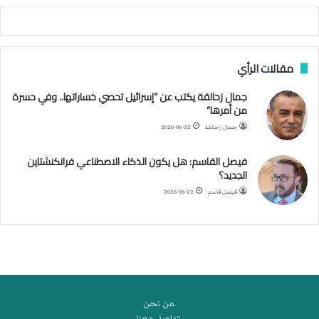
ة
ا
ل
س
مقالات الرأي
ف
ن
جمال زحالقة يكتب عن “إسرائيل تحصي خساراتها.. وفي حسرة
ف
من أمرها”
ي
م
جمال زحالقة
2026-06-22
ض
ي
فيصل القاسم: هل يكون الذكاء الاصطناعي فرانكنشتاين
ق
الجديد؟
ه
فيصل قاسم
2026-06-22
ر
م
ز
.من نحن
.تواصل معنا