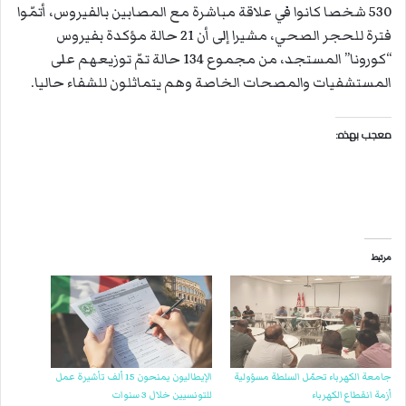
530 شخصا كانوا في علاقة مباشرة مع المصابين بالفيروس، أتمّوا
فترة للحجر الصحي، مشيرا إلى أن 21 حالة مؤكدة بفيروس
“كورونا” المستجد، من مجموع 134 حالة تمّ توزيعهم على
المستشفيات والمصحات الخاصة وهم يتماثلون للشفاء حاليا.
معجب بهذه:
مرتبط
جامعة الكهرباء تحمّل السلطة مسؤولية
الإيطاليون يمنحون 15 ألف تأشيرة عمل
أزمة انقطاع الكهرباء
للتونسيين خلال 3 سنوات