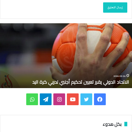
ا
ل
ا
ت
ح
ا
د
ا
ل
2026-03-26
الاتحاد الدولي يقرر تعيين تحكيم أجنبي لدربي كرة اليد
د
و
ل
ف
ت
ي
ا
ت
و
ي
ي
ي
و
و
ن
ي
ا
ق
ر
س
ي
ت
س
ل
ت
بكل هدوء
ر
ت