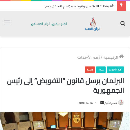
“أنا يقظ”: 81 % من وعود سعيّد لم تتحقق بعد 7 سنوات من حكمه
بحث
الق
عن
الرئيسية
/
أهم الأحداث
أهم الأحداث
برلمان
وطنية
البرلمان يرسل قانون “التفويض” إلى رئيس
الجمهورية
قسم الأخبار
أ
2020-04-06
ر
س
ل