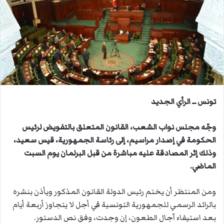
ب
ر
ي
د
ا
إ
ل
ك
ت
تونس ــ الرأي الجديد
ر
و
وجّه مجلس نواب الشعب، القانون المتعلق بالتفويض لرئيس
ن
الحكومة في إصدار مراسيم، إلى رئاسة الجمهورية، قيس سعيد،
ي
وذلك إثر المصادقة عليه مباشرة من قبل البرلمان يوم السبت
ا
الماضي.
ومن المنتظر أن يختم رئيس الدولة القانون المذكور ويأذن بنشره
بالرائد الرسمي للجمهورية التونسية في أجل لا يتجاوز أربعة أيام
بعد استيفاء آجال الطعون، إن وجدت، وفق نص الدستور.