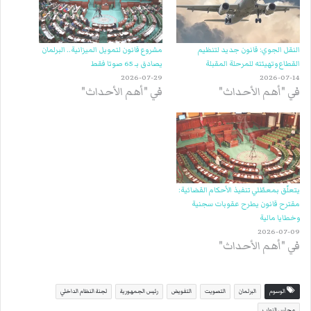
النقل الجوي: قانون جديد لتنظيم
مشروع قانون لتمويل الميزانية.. البرلمان
القطاع وتهيئته للمرحلة المقبلة
يصادق بـ 65 صوتا فقط
2026-07-29
2026-07-14
في "أهم الأحداث"
في "أهم الأحداث"
يتعلّق بمعطّلي تنفيذ الأحكام القضائية:
مقترح قانون يطرح عقوبات سجنية
وخطايا مالية
2026-07-09
في "أهم الأحداث"
الوسوم
البرلمان
التصويت
التفويض
رئيس الجمهورية
لجنة النظام الداخلي
مجلس النواب