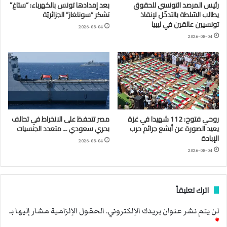
رئيس المرصد التونسي للحقوق
بعد إمدادها تونس بالكهرباء: “ستاغ”
يطالب السّلطة بالتدخّل لإنقاذ
تشكر “سونلغاز” الجزائريّة
تونسيين عالقين في ليبيا
2026-08-04
2026-08-04
روحي فتوح: 112 شهيدا في غزة
مصر تتحفظ على الانخراط في تحالف
يعيد الصورة عن أبشع جرائم حرب
بحري سعودي ــ متعدد الجنسيات
الإبادة
2026-08-04
2026-08-04
اترك تعليقاً
لن يتم نشر عنوان بريدك الإلكتروني.
الحقول الإلزامية مشار إليها بـ
*