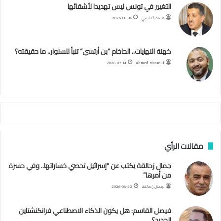
ب
ت
ي
ت
ق
س
التغيير في تونس ليس تهديدا لأشقائها
ع
عماد الدايمي
2026-08-04
ي
و
ر
و
ق
ر
ا
ي
ن
ك
ب
ر
ا
ب
كهنة النهايات.. الحاخام “بن أرتسي” تنبأ للسنوار.. ما حقيقته؟
ت
ح
ا
م
2026-07-14
ahmed maarouf
ك
ي
م
م
أ
ج
ن
ب
مقالات الرأي
ي
ل
جمال زحالقة يكتب عن “إسرائيل تحصي خساراتها.. وفي حسرة
د
من أمرها”
ر
ب
جمال زحالقة
2026-06-22
ي
ك
فيصل القاسم: هل يكون الذكاء الاصطناعي فرانكنشتاين
ر
الجديد؟