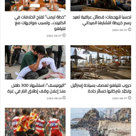
تحسبا للهجمات: فصائل عراقية تعيد
“خطة ترمب” تفتح الخلافات في
رسم خريطة انتشارها الميداني
الكابينت.. وتسبب مواجهات مع
نتنياهو
2026-08-07
2026-08-07
حروب نتنياهو تعصف بسياحة إسرائيل
“اليونيسف”: استشهاد 300 طفل
وتكبّد شركاتها خسائر حادة
منذ إعلان وقف إطلاق النار في غزة
2026-08-06
2026-08-07