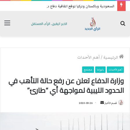
السعودية وباكستان وتركيا توقع اتفاقية دفاع مشترك
بحث
الق
عن
الرئيسية
/
أهم الأحداث
أهم الأحداث
بانوراما
مجتمع
وزارة الدفاع تعلن عن رفع حالة التأهب في
الحدود الليبية لمواجهة أي “طارئ”
قسم الأخبار
أ
2020-03-26
ر
س
ل