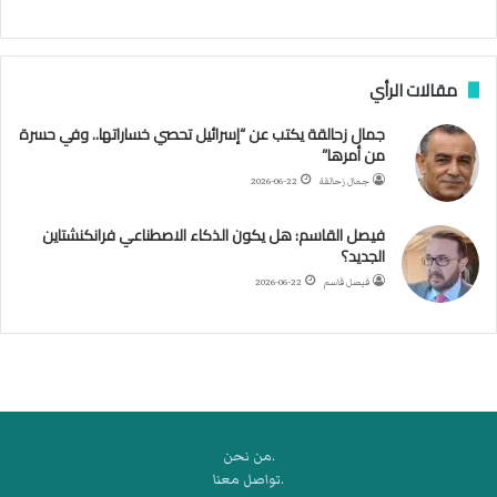
ج
ن
ب
مقالات الرأي
ي
ل
جمال زحالقة يكتب عن “إسرائيل تحصي خساراتها.. وفي حسرة
د
من أمرها”
ر
ب
جمال زحالقة
2026-06-22
ي
ك
فيصل القاسم: هل يكون الذكاء الاصطناعي فرانكنشتاين
ر
الجديد؟
ة
فيصل قاسم
2026-06-22
ا
ل
ي
د
.من نحن
.تواصل معنا