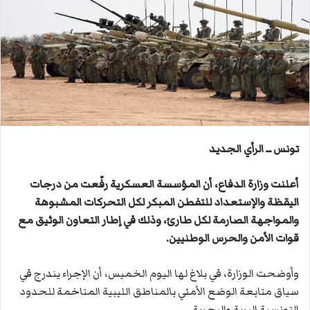
ب
ر
ي
د
ا
إ
ل
ك
ت
تونس ــ الرأي الجديد
ر
و
أعلنت وزارة الدفاع، أن المؤسسة العسكرية رفّعت من درجات
ن
اليقظة والإستعداد للتفطن المبكر لكل التحركات المشبوهة
ي
والمواجهة الصارمة لكل طارئ، وذلك في إطار التعاون الوثيق مع
ا
قوات الأمن والحرس الوطنيين.
وأوضحت الوزارة، في بلاغ لها اليوم الخميس، أن الإجراء يندرج في
سياق متابعة الوضع الأمني بالمناطق الليبية المتاخمة للحدود
التونسية البرية والبحرية.