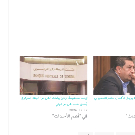
ي
ة
ا
ل
ر
ك
ب
ت
ه
ظ برجل الأعمال حاتم الشعبوني
لإرساء منظومة تركيز بيانات القروض: البنك المركزي
يُطلق طلب عروض دولي
2026-07-07
داث"
في "أهم الأحداث"