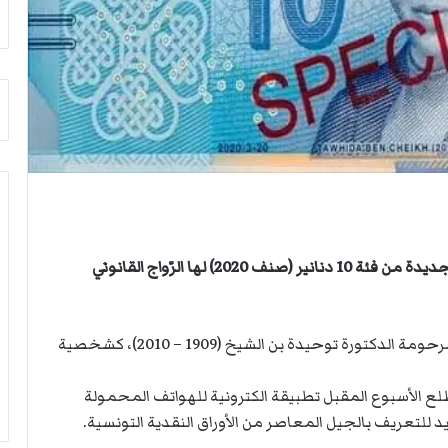
ث
ي
غ
ص
ي
ا
ا
ب
ب
ف
ر
ي
ئ
ا
ي
ل
س
أ
ا
ر
ل
ب
أ
ط
ر
ة
أعلن البنك المركزي التونسي عن طرحه لورقة نقدية جديدة من فئة 10 دنانير (صنف 2020) لها الرّواج القانوني
ك
ا
ا
ل
ن
م
وقال البنك، في بلاىغ له اليوم الخميس، أنه اختار المرحومة الدكتورة توحيدة بن الشيخ (1909 – 2010)، كشخصية
ف
ت
ي
ق
ل
ا
لع الأسبوع المقبل تطبيقة الكترونية للهواتف المحمولة
ي
ط
تعريف بالجيل المعاصر من الأوراق النقدية التونسية.
ب
ع