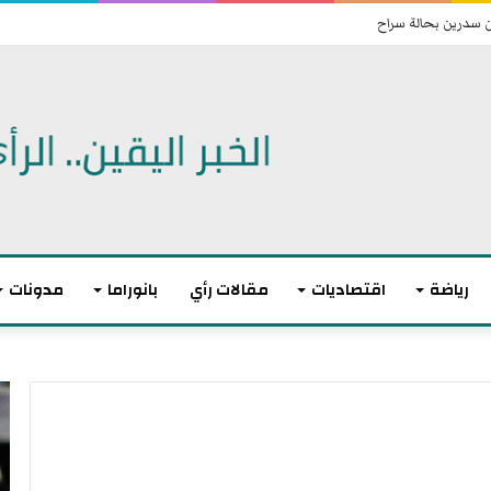
ن سدرين بحالة سراح
رياضة
اقتصاديات
مقالات رأي
بانوراما
مدونات
ت
ا
و
ن
ا
ت
ز
ه
ن
ى