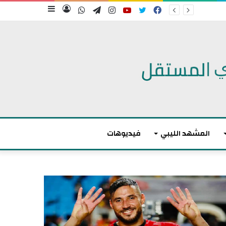
فيسبوك
تويتر
يوتيوب
انستقرام
تيلقرام
واتساب
تسجيل
إضافة
الدخول
عمود
جانبي
المشهد الليبي
فيديوهات
أ
ك
ث
ر
م