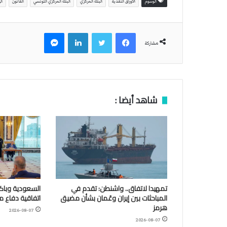
الوسوم
الأوراق النقدية
البنك المركزي
البنك المركزي التونسي
القانون
ال
فيسبوك
تويتر
لينكدإن
ماسنجر
مشاركة
شاهد أيضا :
تمهيدا لاتفاق.. واشنطن: تقدم في
السعودية وباكس
المباحثات بين إيران وعُمان بشأن مضيق
اتفاقية دفاع 
هرمز
2026-08-07
2026-08-07