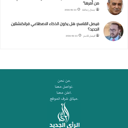
من أمرها”
ر
ب
جمال زحالقة
2026-06-22
ي
ك
فيصل القاسم: هل يكون الذكاء الاصطناعي فرانكنشتاين
ر
الجديد؟
ة
فيصل قاسم
2026-06-22
ا
ل
ي
د
.من نحن
.تواصل معنا
.اعلن معنا
.ميثاق شرف الموقع