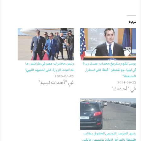
مرتبط
روسيا تقوم بتفريغ معدات عسـ.كـ.ريـ.ة
رئيس مخابرات مصر في طرابلس: ما
في ليبيا.. وواشنطن “قلقة على استقرار
تداعيات الزيارة على المشهد الليبي؟
المنطقة”
2026-06-23
في "أحداث ليبية"
2024-06-22
في "أحداث"
رئيس المرصد التونسي للحقوق يطالب
السّلطة بالتدخّل لإنقاذ تونسيين عالقين