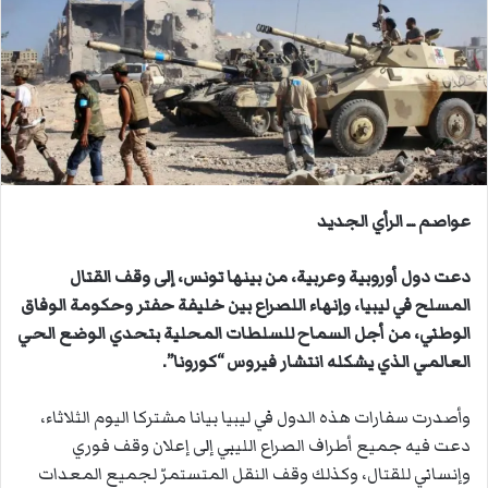
ب
ر
ي
د
ا
إ
ل
ك
ت
عواصم ــ الرأي الجديد
ر
و
دعت دول أوروبية وعربية، من بينها تونس، إلى وقف القتال
ن
المسلح في ليبيا، وإنهاء اللصراع بين خليفة حفتر وحكومة الوفاق
ي
الوطني، من أجل السماح للسلطات المحلية بتحدي الوضع الحي
ا
العالمي الذي يشكله انتشار فيروس “كورونا”.
وأصدرت سفارات هذه الدول في ليبيا بيانا مشتركا اليوم الثلاثاء،
دعت فيه جميع أطراف الصراع الليبي إلى إعلان وقف فوري
وإنساني للقتال، وكذلك وقف النقل المتستمرّ لجميع المعدات