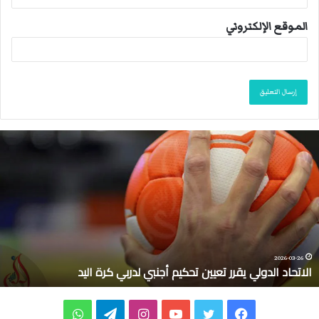
الموقع الإلكتروني
ا
ل
ا
ت
ح
ا
د
ا
ل
2026-03-26
الاتحاد الدولي يقرر تعيين تحكيم أجنبي لدربي كرة اليد
د
و
ل
ف
ت
ي
ا
ت
و
ي