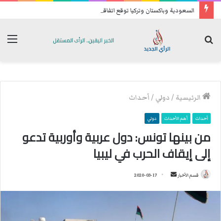
السعودية وباكستان وتركيا توقع اتفاقية دفاع مشترك
بحث
الق
عن
الرئيسية
/
دولي
/
أحداث
أحداث
أهم الأحداث
دولي
من بينها تونس: دول عربية وأوربية تدعو
إلى إيقاف الحرب في ليبيا
قسم الأخبار
أ
2020-03-17
ر
س
ل