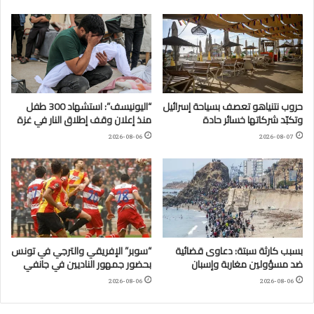
حروب نتنياهو تعصف بسياحة إسرائيل
“اليونيسف”: استشهاد 300 طفل
وتكبّد شركاتها خسائر حادة
منذ إعلان وقف إطلاق النار في غزة
2026-08-06
2026-08-07
بسبب كارثة سبتة: دعاوى قضائية
“سوبر” الإفريقي والترجي في تونس
ضد مسؤولين مغاربة وإسبان
بحضور جمهور الناديين في جانفي
2026-08-06
2026-08-06