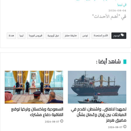
في ليبيا
2026-08-04
في "أهم الأحداث"
الوسوم
الأمم المتحدة
تونس
خليفة حفتر
دول أوروبية
فيروس كورونا
ليبيا
هدنة
شاهد أيضا :
تمهيدا لاتفاق.. واشنطن: تقدم في
السعودية وباكستان وتركيا توقع
المباحثات بين إيران وعُمان بشأن
اتفاقية دفاع مشترك
مضيق هرمز
2026-08-07
2026-08-07