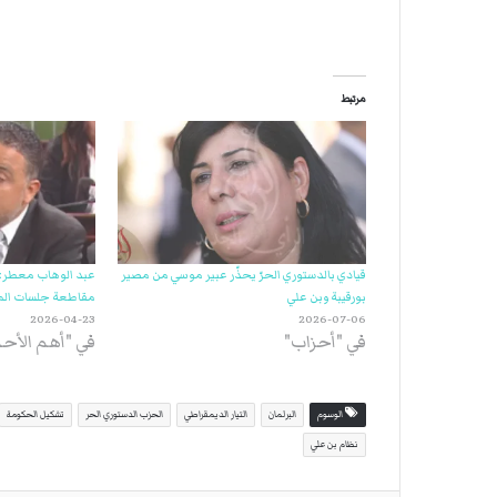
مرتبط
قيادي بالدستوري الحرّ يحذّر عبير موسي من مصير
عبد الوهاب معطر:
بورقيبة وبن علي
مقاطعة جلسات الم
2026-04-23
2026-07-06
في "أحزاب"
في "أهم الأح
الوسوم
البرلمان
التيار الديمقراطي
الحزب الدستوري الحر
تشكيل الحكومة
نظام بن علي