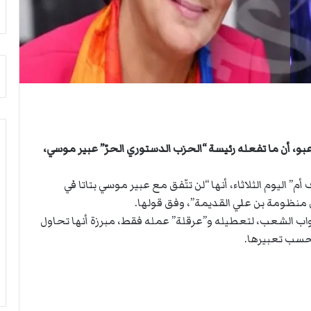
ث
ي
غ
ص
ي
ا
ا
ب
ب
ف
ر
ي
ئ
ا
ي
ل
س
أ
ا
ر
عبو، أن ما تفعله رئيسة “الحزب الدستوري الحرّ” عبير موسي،
ل
ب
أ
ط
ر
ة
 اليوم الثلاثاء، أنها “لن تتّفق مع عبير موسي بتاتا في
ك
ا
 منظومة بن علي القديمة”، وفق قولها.
ا
ل
ب الشعب، لتعطيله و”عرقلة” عمله فقط، مبرزة أنها تحاول
ن
م
 حسب تعبيرها.
ف
ت
ي
ق
ل
ا
ي
ط
ب
ع