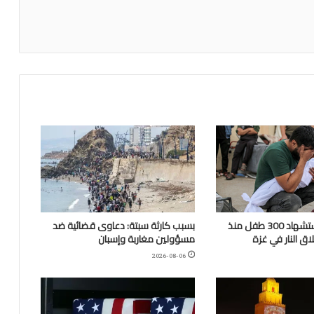
“اليونيسف”: استشهاد 300 طفل منذ
بسبب كارثة سبتة: دعاوى قضائية ضد
ق النار في غزة
مسؤولين مغاربة وإسبان
2026-08-06