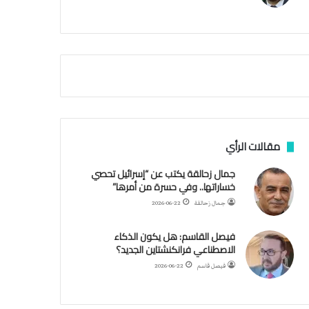
م
أ
ق
ص
ى
.
.
و
ش
ه
د
مقالات الرأي
ا
ء
جمال زحالقة يكتب عن “إسرائيل تحصي
ب
خساراتها.. وفي حسرة من أمرها”
ر
جمال زحالقة
2026-06-22
ص
ا
فيصل القاسم: هل يكون الذكاء
ص
الاصطناعي فرانكنشتاين الجديد؟
ا
ل
فيصل قاسم
2026-06-22
ا
ح