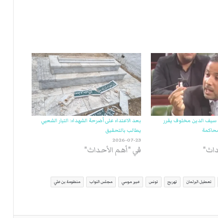
ي
ة
ا
ل
ر
ك
ب
ت
ه
 سيف الدين مخلوف يقرر
بعد الاعتداء على أضرحة الشهداء: التيار الشعبي
حاكمة
يطالب بالتحقيق
2026-07-23
داث"
في "أهم الأحداث"
تعطيل البرلمان
تهريج
تونس
عبير موسي
مجلس النواب
منظومة بن علي