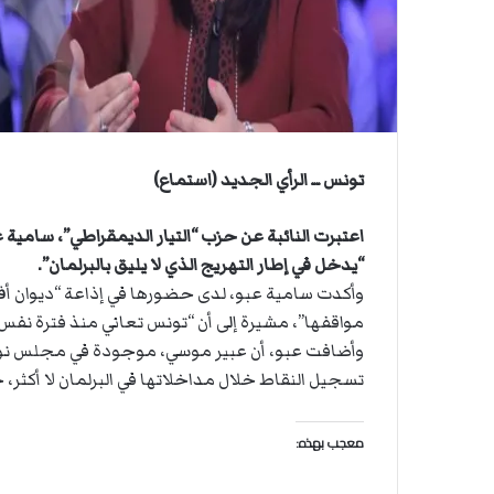
ي
ي
ة
ا
ا
ل
س
ف
ن
ف
تونس ــ الرأي الجديد (استماع)
ي
م
اعتبرت النائبة عن حزب “التيار الديمقراطي”، سامية 
ض
“يدخل في إطار التهريج الذي لا يليق بالبرلمان”.
ي
ق
وأكدت سامية عبو، لدى حضورها في إذاعة “ديوان أف أم”
ه
مواقفها”، مشيرة إلى أن “تونس تعاني منذ فترة نفس
ر
وأضافت عبو، أن عبير موسي، موجودة في مجلس نوا
م
تسجيل النقاط خلال مداخلاتها في البرلمان لا أكثر،
ز
معجب بهذه: