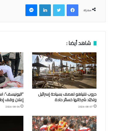
فيسبوك
تويتر
لينكدإن
ماسنجر
مشاركة
شاهد أيضا :
حروب نتنياهو تعصف بسياحة إسرائيل
وتكبّد شركاتها خسائر حادة
إعلان وقف إطلا
2026-08-06
2026-08-07