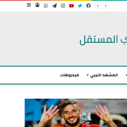
فيسبوك
تويتر
يوتيوب
انستقرام
تيلقرام
واتساب
تسجيل
إضافة
الدخول
عمود
جانبي
المشهد الليبي
فيديوهات
أ
ك
ث
ر
م