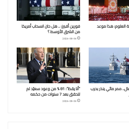
 العلوم: هذا موعد
فورين أفيرز: .. هل حان انسحاب أمريكا
من الشرق الأوسط ؟
2026-08-06
.. ممر مائي ينذر بحرب
“أنا يقظ”: 81 % من وعود سعيّد لم
تتحقق بعد 7 سنوات من حكمه
2026-08-06