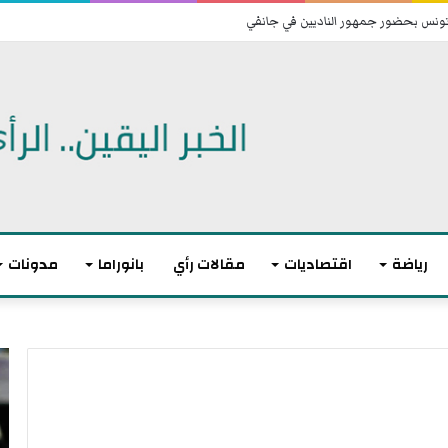
 تونس بحضور جمهور الناديين في جانفي
رياضة
اقتصاديات
مقالات رأي
بانوراما
مدونات
ت
ا
و
ن
ا
ت
ز
ه
ن
ى