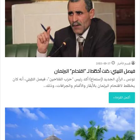
قسم الأخبار
2021-03-17
فيصل التبيني: كنت أخطّط لـ “اقتحام” البرلمان
تونس ــ الرأي الجديد (إستماع) أكد رئيس “حزب الفلاحين”، فيصل التبّيني، أنه كان
يخطّط لاقتحام البرلمان بالأبقار والأغنام والجرافات، وذلك…
أكمل القراءة »