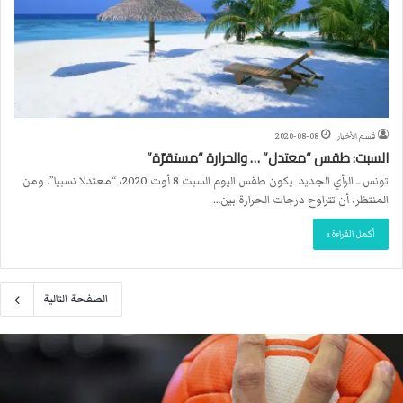
قسم الأخبار
2020-08-08
السبت: طقس “معتدل” … والحرارة “مستقرّة”
تونس ــ الرأي الجديد يكون طقس اليوم السبت 8 أوت 2020، “معتدلا نسبيا”. ومن
المنتظر، أن تتراوح درجات الحرارة بين…
أكمل القراءة »
الصفحة التالية
م
ا
ك
ر