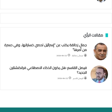
ا
م
ي
ة
ا
ل
س
مقالات الرأي
ف
ن
جمال زحالقة يكتب عن “إسرائيل تحصي خساراتها.. وفي حسرة
ف
من أمرها”
ي
م
جمال زحالقة
2026-06-22
ض
ي
فيصل القاسم: هل يكون الذكاء الاصطناعي فرانكنشتاين
ق
الجديد؟
ه
فيصل قاسم
2026-06-22
ر
م
ز