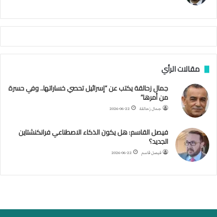
ي
م
م
أ
ج
ن
ب
مقالات الرأي
ي
ل
جمال زحالقة يكتب عن “إسرائيل تحصي خساراتها.. وفي حسرة
د
من أمرها”
ر
ب
جمال زحالقة
2026-06-22
ي
ك
فيصل القاسم: هل يكون الذكاء الاصطناعي فرانكنشتاين
ر
الجديد؟
ة
فيصل قاسم
2026-06-22
ا
ل
ي
د