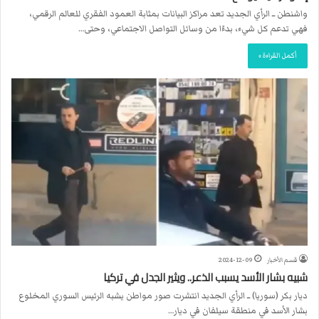
واشنطن ــ الرأي الجديد تعد مراكز البيانات بمثابة العمود الفقري للعالم الرقمي،
فهي تدعم كل شيء، بدءًا من وسائل التواصل الاجتماعي، وحتى…
أكمل القراءة »
قسم الأخبار
2024-12-09
شبيه بشار الأسد يسبب الذعر.. ويثير الجدل في تركيا
ديار بكر (سوريا) ــ الرأي الجديد انتشرت صور مواطن يشبه الرئيس السوري المخلوع
بشار الأسد في منطقة سيلفان في ديار…