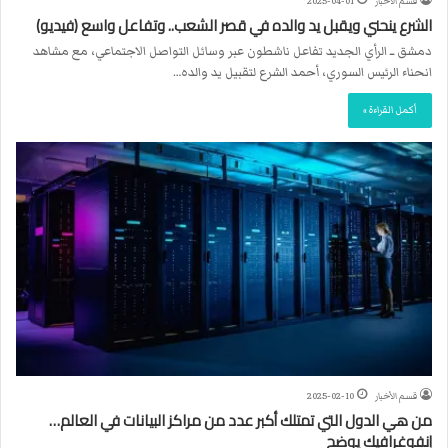
قسم الأخبار
2025-04-01
الشرع ينحني ويقبل يد والده في قصر الشعب.. وتفاعل واسع (فيديو)
دمشق ــ الرأي الجديد تفاعل ناشطون عبر وسائل التواصل الاجتماعي، مع مشاهد
انحناء الرئيس السوري، أحمد الشرع لتقبيل يد والده…
أكمل القراءة »
قسم الأخبار
2025-02-10
من هي الدول التي تمتلك أكبر عدد من مراكز البيانات في العالم…
إنفوغرافيك يوضح