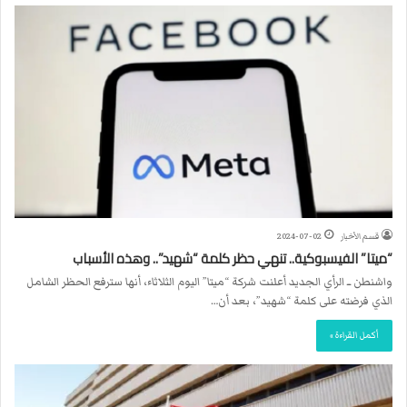
قسم الأخبار
2024-07-02
“ميتا” الفيسبوكية.. تنهي حظر كلمة “شهيد”.. وهذه الأسباب
واشنطن ــ الرأي الجديد أعلنت شركة “ميتا” اليوم الثلاثاء، أنها سترفع الحظر الشامل
الذي فرضته على كلمة “شهيد”، بعد أن…
أكمل القراءة »