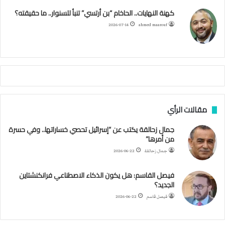
ه
ك
ب
ر
ا
ب
كهنة النهايات.. الحاخام “بن أرتسي” تنبأ للسنوار.. ما حقيقته؟
ا
ح
ا
م
2026-07-14
ahmed maarouf
م
ا
م
ي
ة
ا
ل
س
مقالات الرأي
ف
ن
جمال زحالقة يكتب عن “إسرائيل تحصي خساراتها.. وفي حسرة
ف
من أمرها”
ي
م
جمال زحالقة
2026-06-22
ض
ي
فيصل القاسم: هل يكون الذكاء الاصطناعي فرانكنشتاين
ق
الجديد؟
ه
فيصل قاسم
2026-06-22
ر
م
ز