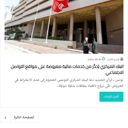
قسم الأخبار
2024-05-30
البنك المركزي يُحذّر من خدمات مالية معروضة على مواقع التواصل
الاجتماعي
تونس ــ الرأي الجديد دعا البنك المركزي التونسي العموم إلى عدم الانخراط في
العروض التّي تروّج لاقتناء بطاقات بنكيّة دوليّة…
أكمل القراءة »
الصفحة التالية