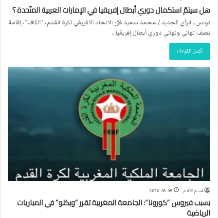
هل سيتمّ استكمال دوري أبطال إفريقيا في الإمارات العربية المتّحدة ؟
تونس ــ الرأي الجديد / محمد سعيد قرّر الاتحاد الافريقي لكرة القدم، “الكاف”، إقامة
نصف نهائي ونهائي دوري أبطال إفريقيا…
أكمل القراءة »
قسم الأخبار
2020-03-05
بسبب فيروس ”كورونا”: الجامعة المغربية تقرر ”ويكلو” في المباريات
الرياضية