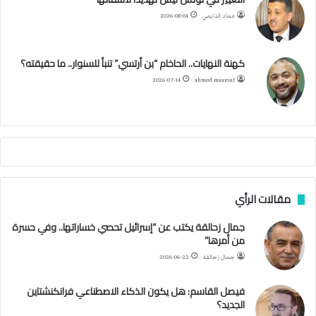
ع
عماد الدايمي
2026-08-04
ي
و
ر
و
ق
ر
ا
ي
ن
ك
ب
ر
ا
ب
كهنة النهايات.. الحاخام “بن أرتسي” تنبأ للسنوار.. ما حقيقته؟
ت
ح
ا
م
2026-07-14
ahmed maarouf
ك
ي
م
م
أ
ج
ن
ب
مقالات الرأي
ي
ل
جمال زحالقة يكتب عن “إسرائيل تحصي خساراتها.. وفي حسرة
د
من أمرها”
ر
ب
جمال زحالقة
2026-06-22
ي
ك
فيصل القاسم: هل يكون الذكاء الاصطناعي فرانكنشتاين
ر
الجديد؟
ة