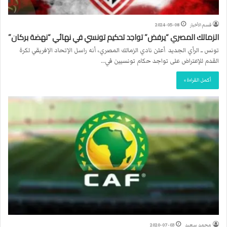
قسم الأخبار
2024-05-08
الزمالك المصري “يرفض” تواجد تحكيم تونسي في نهائي “نهضة بركان”
تونس ــ الرأي الجديد أعلن نادي الزمالك المصري، أنه راسل الإتحاد الإفريقي لكرة
القدم للإعتراض على تواجد حكام تونسيين في…
أكمل القراءة »
محمد سعيد
2020-07-03