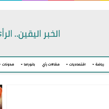
 الديمقراطيين للكنغرس.. وهزيمة مدوية لإيباك
رياضة
اقتصاديات
مقالات رأي
بانوراما
مدونات
أ
ا
ك
ل
ث
ا
ر
ت
م
ح