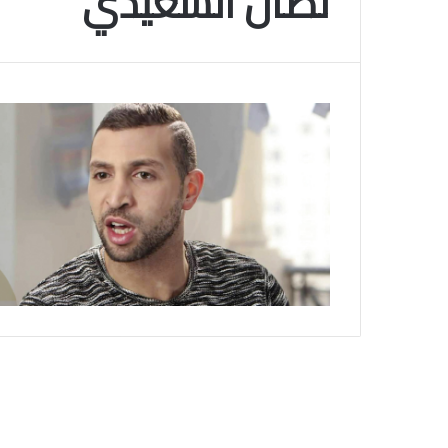
نضال السعيدي
م
و
2025-11-10
س
انتهى موسم البلايلي… الجزائري يصاب في ا
م
المتقاطعة لركبته
ا
ل
ب
ل
ا
ي
ل
ي
…
ا
ل
ج
ز
ا
ئ
ر
ي