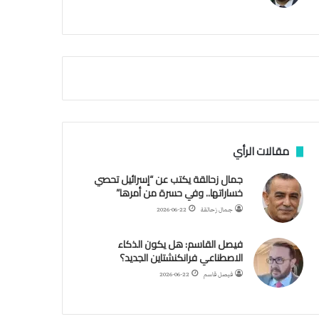
م
ي
ة
ا
ل
س
ف
ن
ف
ي
م
مقالات الرأي
ض
ي
جمال زحالقة يكتب عن “إسرائيل تحصي
ق
خساراتها.. وفي حسرة من أمرها”
ه
جمال زحالقة
2026-06-22
ر
م
فيصل القاسم: هل يكون الذكاء
ز
الاصطناعي فرانكنشتاين الجديد؟
فيصل قاسم
2026-06-22