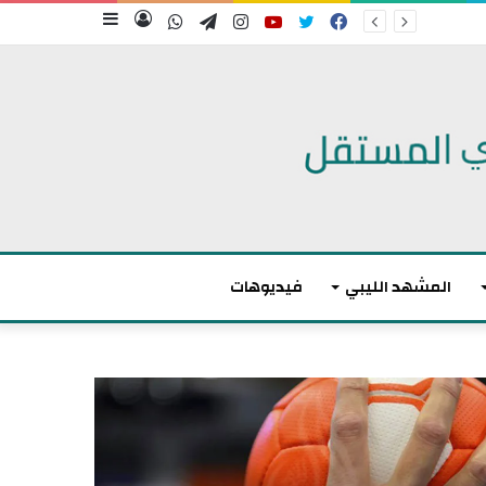
فيسبوك
تويتر
يوتيوب
انستقرام
تيلقرام
واتساب
تسجيل
إضافة
الدخول
عمود
جانبي
المشهد الليبي
فيديوهات
م
ا
ك
ر
و