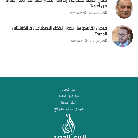
من أمرها”
ر
ب
جمال زحالقة
2026-06-22
ي
ك
فيصل القاسم: هل يكون الذكاء الاصطناعي فرانكنشتاين
ر
الجديد؟
ة
فيصل قاسم
2026-06-22
ا
ل
ي
د
.من نحن
.تواصل معنا
.اعلن معنا
.ميثاق شرف الموقع