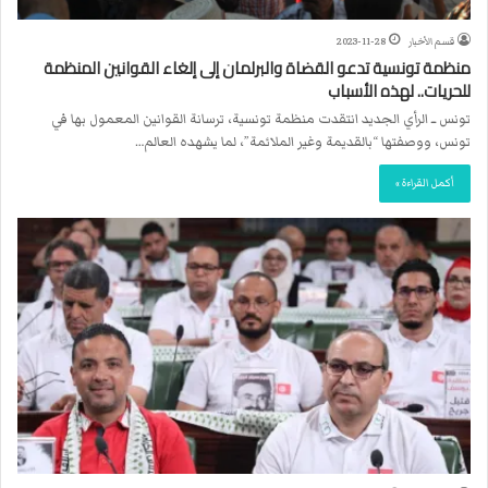
قسم الأخبار
2023-11-28
منظمة تونسية تدعو القضاة والبرلمان إلى إلغاء القوانين المنظمة
للحريات.. لهذه الأسباب
تونس ــ الرأي الجديد انتقدت منظمة تونسية، ترسانة القوانين المعمول بها في
تونس، ووصفتها “بالقديمة وغير الملائمة”، لما يشهده العالم…
أكمل القراءة »