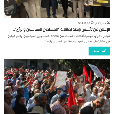
قسم الأخبار
2024-03-27
الإعلان عن تأسيس رابطة لعائلات “المساجين السياسيين والرأي”..
تونس ــ الرأي الجديد أعلنت ناشطات من عائلات المساجين السياسيين والموقوفين
في قضايا على معنى المرسوم 54، عن تأسيس رابطة…
أكمل القراءة »