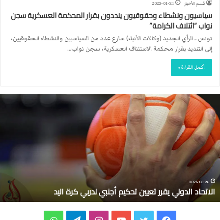
قسم الأخبار
2023-01-21
سياسيون ونشطاء وحقوقيون ينددون بقرار المحكمة العسكرية سجن
نواب “ائتلاف الكرامة”
تونس ــ الرأي الجديد (وكالات الأنباء) سارع عدد من السياسيين والنشطاء الحقوقيين،
إلى التنديد بقرار محكمة الاستئناف العسكرية، سجن نواب…
أكمل القراءة »
ا
ل
ا
ت
ح
ا
د
ا
ل
2026-03-26
الاتحاد الدولي يقرر تعيين تحكيم أجنبي لدربي كرة اليد
د
و
ل