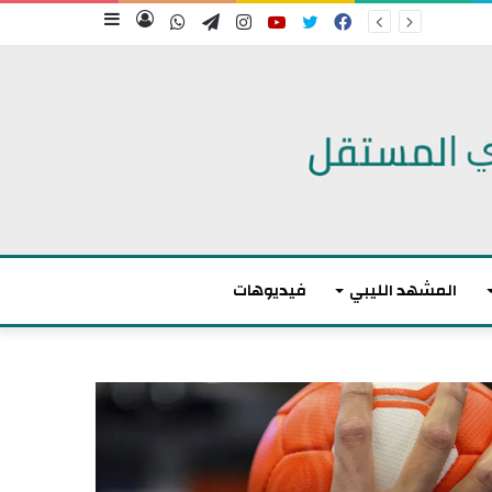
فيسبوك
تويتر
يوتيوب
انستقرام
تيلقرام
واتساب
تسجيل
إضافة
الدخول
عمود
جانبي
المشهد الليبي
فيديوهات
م
ا
ك
ر
و