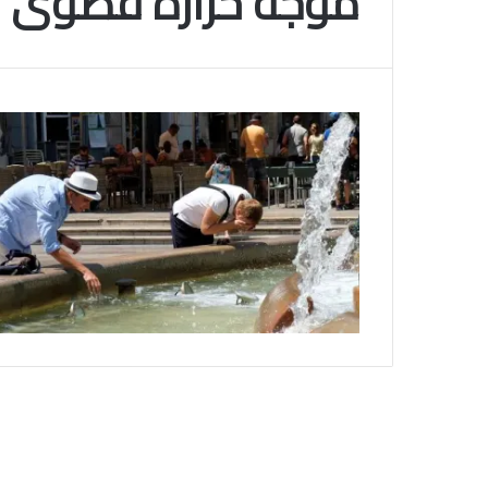
موجة حرارة قصوى
م
و
2025-11-10
س
انتهى موسم البلايلي… الجزائري يصاب في ا
م
المتقاطعة لركبته
ا
ل
ب
ل
ا
ي
ل
ي
…
ا
ل
ج
ز
ا
ئ
ر
ي