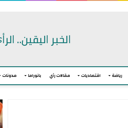
رياضة
اقتصاديات
مقالات رأي
بانوراما
مدونات
أ
ا
ك
ل
ث
ا
ر
ت
م
ح