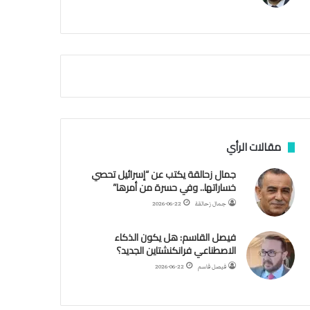
م
ي
ة
ا
ل
س
ف
ن
ف
ي
م
مقالات الرأي
ض
ي
جمال زحالقة يكتب عن “إسرائيل تحصي
ق
خساراتها.. وفي حسرة من أمرها”
ه
جمال زحالقة
2026-06-22
ر
م
فيصل القاسم: هل يكون الذكاء
ز
الاصطناعي فرانكنشتاين الجديد؟
فيصل قاسم
2026-06-22