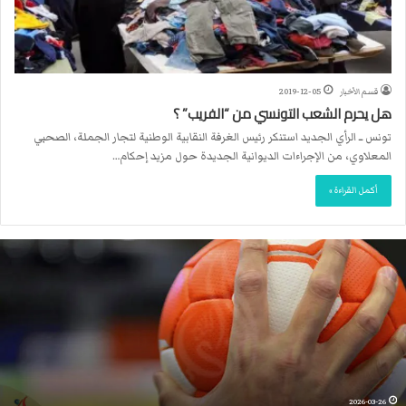
قسم الأخبار
2019-12-05
هل يحرم الشعب التونسي من “الفريب” ؟
تونس ــ الرأي الجديد استنكر رئيس الغرفة النقابية الوطنية لتجار الجملة، الصحبي
المعلاوي، من الإجراءات الديوانية الجديدة حول مزيد إحكام…
أكمل القراءة »
ا
ل
ا
ت
ح
ا
د
ا
ل
2026-03-26