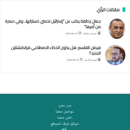
ب
مقالات الرأي
ي
ل
جمال زحالقة يكتب عن “إسرائيل تحصي خساراتها.. وفي حسرة
د
من أمرها”
ر
ب
جمال زحالقة
2026-06-22
ي
ك
فيصل القاسم: هل يكون الذكاء الاصطناعي فرانكنشتاين
ر
الجديد؟
ة
فيصل قاسم
2026-06-22
ا
ل
ي
د
.من نحن
.تواصل معنا
.اعلن معنا
.ميثاق شرف الموقع