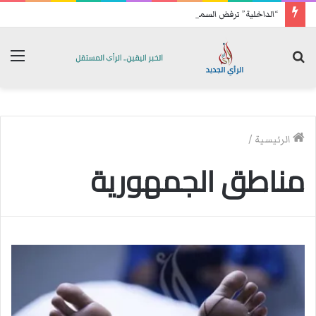
“الداخلية” ترفض السماح للمعطّلين بتنفيذ وقفة احتجاجية
بحث
الق
عن
الرئيسية
/
مناطق الجمهورية