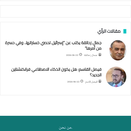
أ
ج
ن
ب
مقالات الرأي
ي
ل
جمال زحالقة يكتب عن “إسرائيل تحصي خساراتها.. وفي حسرة
د
من أمرها”
ر
ب
جمال زحالقة
2026-06-22
ي
ك
فيصل القاسم: هل يكون الذكاء الاصطناعي فرانكنشتاين
ر
الجديد؟
ة
فيصل قاسم
2026-06-22
ا
ل
ي
د
.من نحن