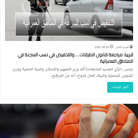
قسم الأخبار
2021-03-25
قريبا: مراجعة قانون الطرقات … والتخفيض في نسب السرعة في
المناطق العمرانية
تونس ــ الرأي الجديد (متابعات) أكد وزير التجهيز والإسكان والبنية التحتية ووزير
الشؤون المحلية والبيئة، كمال الدوخ، أنه من المرجّح…
أكمل القراءة »
ا
ل
ا
ت
ح