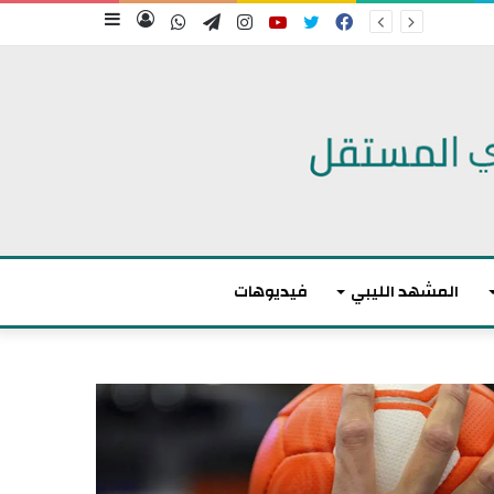
فيسبوك
تويتر
يوتيوب
انستقرام
تيلقرام
واتساب
تسجيل
إضافة
الدخول
عمود
جانبي
المشهد الليبي
فيديوهات
م
ا
ك
ر
و