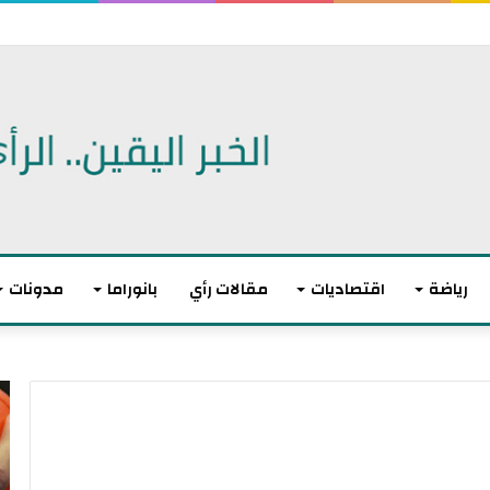
 اتفاقية دفاع مشترك
رياضة
اقتصاديات
مقالات رأي
بانوراما
مدونات
أ
ا
ك
ل
ث
ا
ر
ت
م
ح