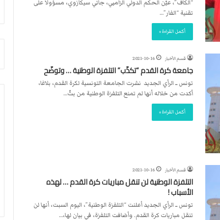
“الكاف”، عيّن الحكم الدولي الزامبي، جاني سيكازوي، مسؤولا على
أ
م
تقنية “الفار”…
ق
أ
ص
ج
أكمل القراءة »
ى
ن
.
ب
.
ي
قسم الأخبار
2021-10-16
و
ل
جامعة كرة القدم “تكذّب” التلفزة الوطنية … وتوضّح
ش
د
تونس ــ الرأي الجديد نشرت الجامعة التونسية لكرة القدم، بلاغا،
ه
ر
أكدت من خلاله أنها لم تمنع التلفزة الوطنية من بثّ…
د
ب
ا
ي
أكمل القراءة »
ء
ك
ب
ر
ر
ة
ص
ا
ا
ل
ص
ي
قسم الأخبار
2021-10-16
ا
د
التلفزة الوطنية لن تنقل مباريات كرة القدم … لهذه
ل
الأسباب !
ا
تونس ــ الرأي الجديد أعلنت “التلفزة الوطنية”، اليوم السبت، أنها لن
ح
تنقل مباريات كرة القدم. وأضافت التلفزة، في بيان لها،…