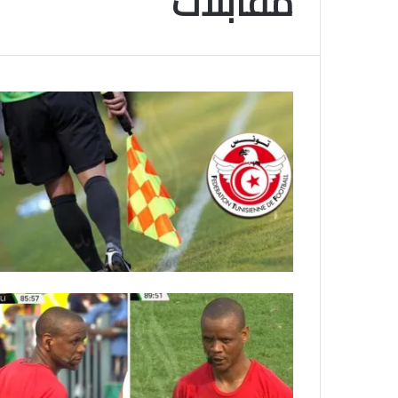
مقابلات
م
و
2025-11-10
س
انتهى موسم البلايلي… الجزائري يصاب في ا
م
المتقاطعة لركبته
ا
ل
ب
ل
ا
ي
ل
ي
…
ا
ل
ج
ز
ا
ئ
ر
ي