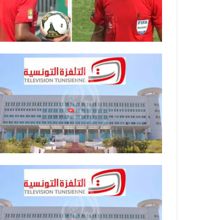
ي
ص
ا
ب
ف
ي
ا
ل
أ
ر
ب
ط
ة
ا
ل
م
ت
ق
ا
ط
ع