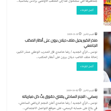
جماهيرها التي ستتحول غدا إلى الملعب الأولمبي برادس بمناسبة…
أكمل القراءة »
قسم الأخبار
2019-11-13
منذر الكبير يحيل ملف ديلان برون على أنظار المكتب
الجامعي
تونس ــ الرأي الجديد / رضا حامدي قرّر المدرب الوطني منذر الكبير،
إحالة ملف اللاعب ديلان برون على أنظار المكتب…
أكمل القراءة »
قسم الأخبار
2019-10-02
رسمي : النجم الساحلي يقتني حقوق بثّ كل مبارياته
تونس ــ الرأي الجديد / رضا حامدي أعلن النجم الرياضي الساحلي،
في بلاغ على حسابه الرسمي، على موقع التواصل الاجتماعي…