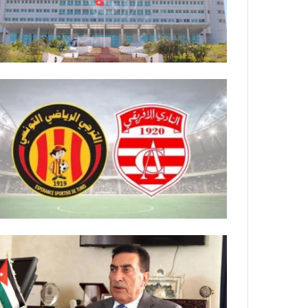
ة
ل
ر
ك
ب
ت
ه