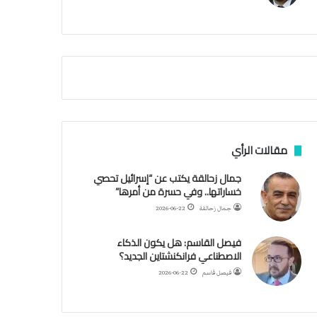
م
ي
ة
ا
ل
س
ف
ن
ف
ي
م
مقالات الرأي
ض
ي
جمال زحالقة يكتب عن “إسرائيل تحصي
ق
خساراتها.. وفي حسرة من أمرها”
ه
جمال زحالقة
2026-06-22
ر
م
فيصل القاسم: هل يكون الذكاء
ز
الاصطناعي فرانكنشتاين الجديد؟
فيصل قاسم
2026-06-22