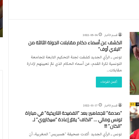
ن
ا
4
د
2026-07-23
آ
ا
لأربطة
أكثر من 4 آلاف مستوطن يقتحمون الأقصى..
ل
ل
وشهداء برصاص الاحتلال
ا
د
قسم الأخبار
2022-05-06
ف
و
الكشف عن أسماء حكام مقابلات الجولة الثالثة من
م
ل
“البلاي أوف”
س
ي
ت
ي
تونس ــ الرأي الجديد كشفت لجنة التحكيم التابعة للجامعة
و
ق
التونسية لكرة القدم، عن أسماء الحكام الذي تمّ تعيينهم لإدارة
ط
ر
مقابلات…
ن
ر
أكمل القراءة »
ي
ت
ق
ع
ت
ي
ح
ي
قسم الأخبار
2022-01-17
م
ن
“صدمة” للجماهير: بعد “الفضيحة التاريخية” في مباراة
و
ت
تونس ومالي … “الكاف” يقرّر إعادة “سيكازوي” لـ
ن
ح
“الكان” !!!
ا
ك
تونس ــ الرأي الجديد أكدت صحيفة “هسبريس” المغربية، أن
ل
ي