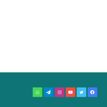
فيسبوك
تويتر
يوتيوب
انستقرام
تيلقرام
واتساب