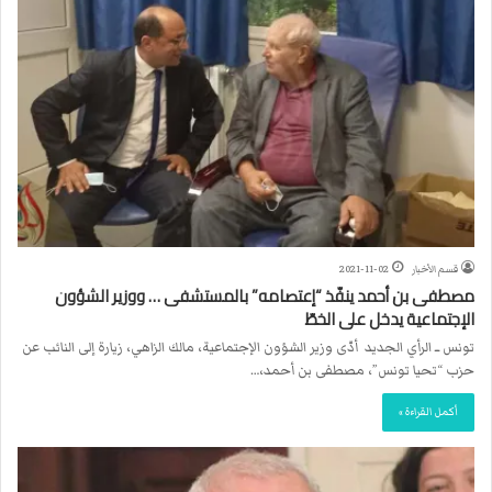
قسم الأخبار
2021-11-02
مصطفى بن أحمد ينفّذ “إعتصامه” بالمستشفى … ووزير الشؤون
الإجتماعية يدخل على الخطّ
تونس ــ الرأي الجديد أدّى وزير الشؤون الإجتماعية، مالك الزاهي، زيارة إلى النائب عن
حزب “تحيا تونس”، مصطفى بن أحمد،…
أكمل القراءة »