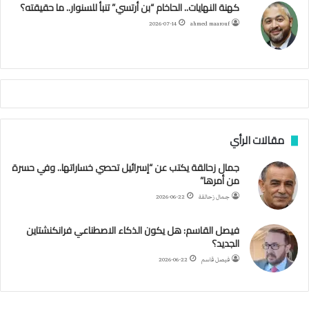
كهنة النهايات.. الحاخام “بن أرتسي” تنبأ للسنوار.. ما حقيقته؟
ا
ح
ا
م
2026-07-14
ahmed maarouf
م
ا
م
ي
ة
ا
ل
س
مقالات الرأي
ف
ن
جمال زحالقة يكتب عن “إسرائيل تحصي خساراتها.. وفي حسرة
ف
من أمرها”
ي
م
جمال زحالقة
2026-06-22
ض
ي
فيصل القاسم: هل يكون الذكاء الاصطناعي فرانكنشتاين
ق
الجديد؟
ه
فيصل قاسم
2026-06-22
ر
م
ز