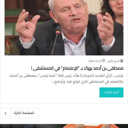
قسم الأخبار
2021-11-01
مصطفى بن أحمد يهدّد بـ “الإعتصام” في المستشفى !
تونس ــ الرأي الجديد (تدوينات) هدّد رئيس كتلة “تحيا تونس”، مصطفى بن أحمد،
بالإعتصام في المستشفى الذي عولج فيه. وأوضح…
أكمل القراءة »
الصفحة التالية
م