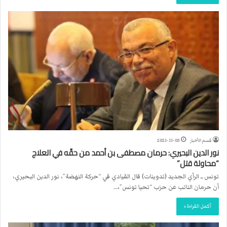
قسم الأخبار
2021-11-03
نور الدين البحيري: حرمان مصطفى بن أحمد من حقّه في العلاج
“محاولة قتل”
تونس ــ الرأي الجديد (تدوينات) قال القيادي في “حركة النهضة”، نور الدين البحيري،
أن حرمان النائب عن حزب “تحيا تونس”،…
أكمل القراءة »