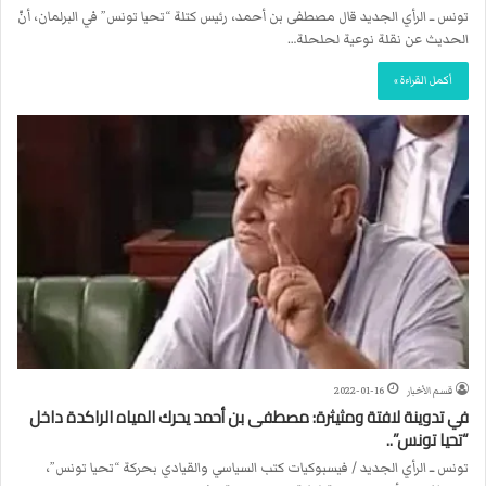
تونس ــ الرأي الجديد قال مصطفى بن أحمد، رئيس كتلة “تحيا تونس” في البرلمان، أنّ
الحديث عن نقلة نوعية لحلحلة…
أكمل القراءة »
قسم الأخبار
2022-01-16
في تدوينة لافتة ومثيثرة: مصطفى بن أحمد يحرك المياه الراكدة داخل
“تحيا تونس”..
تونس ــ الرأي الجديد / فيسبوكيات كتب السياسي والقيادي بحركة “تحيا تونس”،