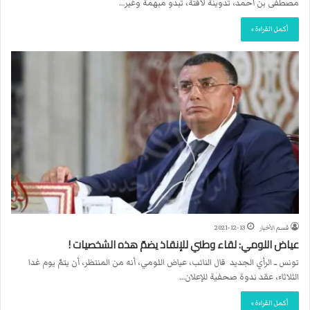
مصطفى بن أحمد، تدوينة لافتة، تبدو مبهمة وغير…
أكمل القراءة »
قسم الأخبار
2021-12-13
عياض اللومي: لقاء وطني للإنقاذ يضمّ هذه الشخصيات !
تونس ــ الرأي الجديد قال النائب، عياض اللومي، أنه من المنتظر، أن يتمّ يوم غدا
الثلاثاء، عقد ندوة صحفية للإعلان…
أكمل القراءة »