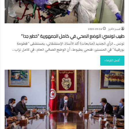
قسم الأخبار
2020-09-24
طبيب تونسي: الوضع الصحي في كامل الجمهورية “خطير جدا”
تونس ــ الرأي الجديد (متابعات) أكد الأستاذ الإستشفائي، بمستشفى “فطومة
بورقيبة” في المنستير، فتحي بطبوط، أن الوضع الصحّي العام، في كامل تراب…
أكمل القراءة »