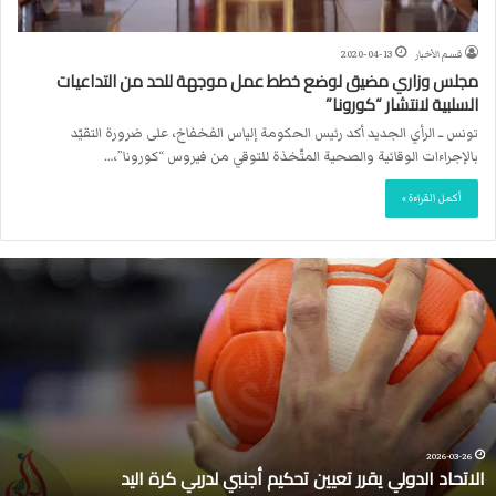
قسم الأخبار
2020-04-13
مجلس وزاري مضيق لوضع خطط عمل موجهة للحد من التداعيات
السلبية لانتشار “كورونا”
تونس ــ الرأي الجديد أكد رئيس الحكومة إلياس الفخفاخ، على ضرورة التقيّد
بالإجراءات الوقائية والصحية المتّخذة للتوقي من فيروس “كورونا”،…
أكمل القراءة »
ا
ل
ا
ت
ح
ا
د
ا
ل
2026-03-26
الاتحاد الدولي يقرر تعيين تحكيم أجنبي لدربي كرة اليد
د