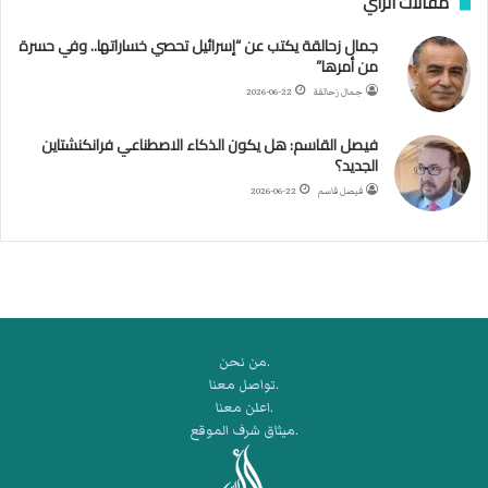
مقالات الرأي
ل
جمال زحالقة يكتب عن “إسرائيل تحصي خساراتها.. وفي حسرة
د
من أمرها”
ر
ب
جمال زحالقة
2026-06-22
ي
ك
فيصل القاسم: هل يكون الذكاء الاصطناعي فرانكنشتاين
ر
الجديد؟
ة
فيصل قاسم
2026-06-22
ا
ل
ي
د
.من نحن
.تواصل معنا
.اعلن معنا
.ميثاق شرف الموقع