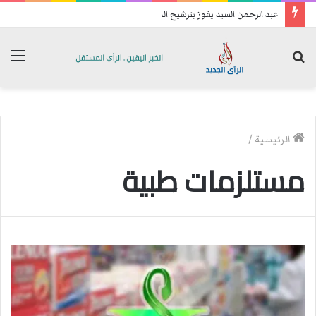
عبد الرحمن السيد يفوز بترشيح الديمقراطيين للكنغرس.. وهزيمة مدوية لإيباك
بحث
الق
عن
الرئيسية
/
مستلزمات طبية