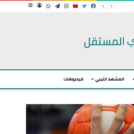
فيسبوك
تويتر
يوتيوب
انستقرام
تيلقرام
واتساب
تسجيل
إضافة
الدخول
عمود
جانبي
المشهد الليبي
فيديوهات
م
ا
ك
ر
و