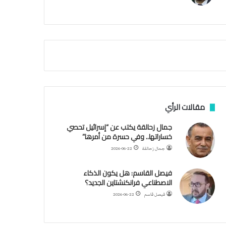
م
ي
ة
ا
ل
س
ف
ن
ف
ي
م
مقالات الرأي
ض
ي
جمال زحالقة يكتب عن “إسرائيل تحصي
ق
خساراتها.. وفي حسرة من أمرها”
ه
جمال زحالقة
2026-06-22
ر
م
فيصل القاسم: هل يكون الذكاء
ز
الاصطناعي فرانكنشتاين الجديد؟
فيصل قاسم
2026-06-22