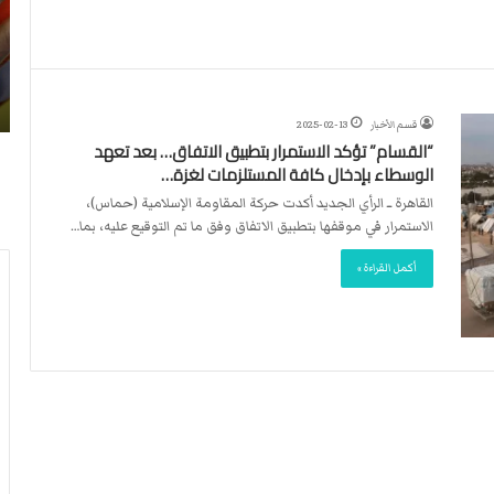
ن
ا
4
د
2026-07-23
آ
ا
لأربطة
أكثر من 4 آلاف مستوطن يقتحمون الأقصى..
ل
ل
وشهداء برصاص الاحتلال
ا
د
قسم الأخبار
2025-02-13
ف
و
“القسام” تؤكد الاستمرار بتطبيق الاتفاق… بعد تعهد
م
ل
الوسطاء بإدخال كافة المستلزمات لغزة…
س
ي
ت
ي
القاهرة ــ الرأي الجديد أكدت حركة المقاومة الإسلامية (حماس)،
و
ق
الاستمرار في موقفها بتطبيق الاتفاق وفق ما تم التوقيع عليه، بما…
ط
ر
أكمل القراءة »
ن
ر
ي
ت
ق
ع
ت
ي
ح
ي
م
ن
و
ت
ن
ح
ا
ك
ل
ي