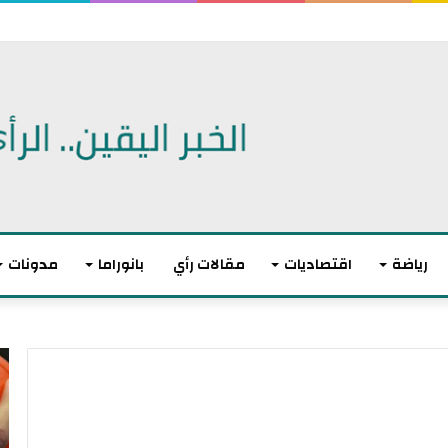
 تعيد رسم خريطة انتشارها الميداني
رياضة
اقتصاديات
مقالات رأي
بانوراما
مدونات
أ
ا
ك
ل
ث
ا
ر
ت
م
ح