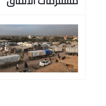
مستلزمات الاتفاق
م
و
2025-11-10
س
انتهى موسم البلايلي… الجزائري يصاب في ا
م
المتقاطعة لركبته
ا
ل
ب
ل
ا
ي
ل
ي
…
ا
ل
ج
ز
ا
ئ
ر
ي