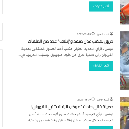
أ
م
أكمل القراءة »
ق
أ
ص
ج
ى
ن
.
ب
.
ي
قسم الأخبار
2022-12-28
و
ل
حريق بمكتب عدل منفذ و”إتلاف” عدد من الملفات
ش
د
تونس ــ الراي الجديد تعرّض مكتب أحد العدول المنفذين بمدينة
ه
ر
القيروان، إلى عملية حرق من طرف مجهول. وتسبّب الحريق، في…
د
ب
ا
ي
أكمل القراءة »
ء
ك
ب
ر
ر
ة
ص
ا
ا
ل
ص
ي
قسم الأخبار
2022-03-19
ا
د
حصيلة قتلى حادث “موكب الزفاف” في القيروان!
ل
تونس ـ الرأي الجديد أسفر حادث مرور أليم، جد مساء أمس
ا
الجمعة، خلال موكب حفل زفاف، عن وفاة شخص وإصابة…
ح