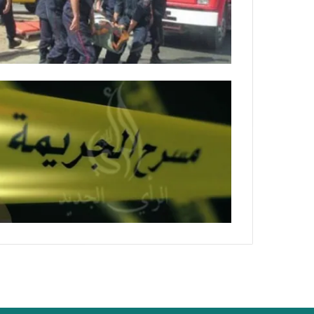
ة
ل
ر
ك
ب
ت
ه