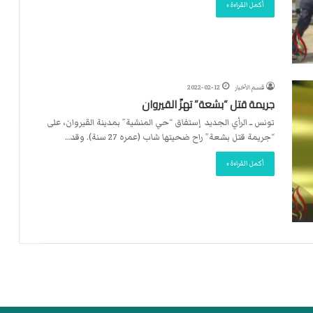
ت
أكمل القراءة »
ل
ا
ل
قسم الأخبار
2022-02-12
جريمة قتل “بشعة” تهزّ القيروان
تونس ــ الرأي الجديد إستفاق “حي المنشية” بمدينة القيروان، على
“جريمة قتل بشعة” راح ضحيتها شاب (عمره 27 سنة). وقد…
أكمل القراءة »