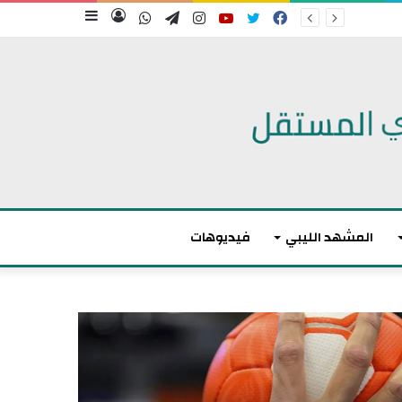
فيسبوك
تويتر
يوتيوب
انستقرام
تيلقرام
واتساب
تسجيل
إضافة
الدخول
عمود
جانبي
المشهد الليبي
فيديوهات
م
ا
ك
ر
و