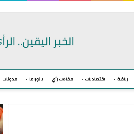
 اتفاقية دفاع مشترك
رياضة
اقتصاديات
مقالات رأي
بانوراما
مدونات
أ
ا
ك
ل
ث
ا
ر
ت
م
ح