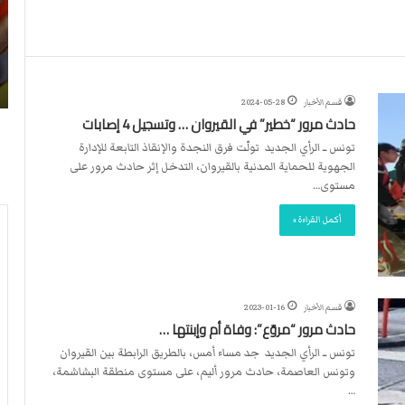
ن
ا
4
د
2026-07-23
آ
ا
لأربطة
أكثر من 4 آلاف مستوطن يقتحمون الأقصى..
ل
ل
وشهداء برصاص الاحتلال
ا
د
قسم الأخبار
2024-05-28
ف
و
حادث مرور “خطير” في القيروان … وتسجيل 4 إصابات
م
ل
س
ي
تونس ــ الرأي الجديد تولّت فرق النجدة والإنقاذ التابعة للإدارة
ت
ي
الجهوية للحماية المدنية بالقيروان، التدخل إثر حادث مرور على
و
ق
مستوى…
ط
ر
أكمل القراءة »
ن
ر
ي
ت
ق
ع
ت
ي
ح
ي
قسم الأخبار
2023-01-16
م
ن
حادث مرور “مروّع”: وفاة أم وإبنتها …
و
ت
تونس ــ الرأي الجديد جد مساء أمس، بالطريق الرابطة بين القيروان
ن
ح
وتونس العاصمة، حادث مرور أليم، على مستوى منطقة البشاشمة،
ا
ك
…
ل
ي