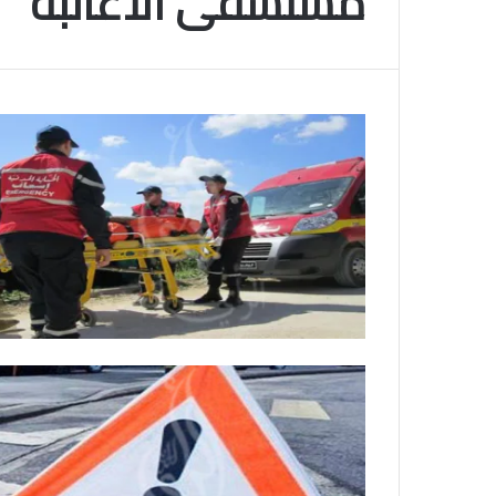
مستشفى الأغالبة
م
و
2025-11-10
س
انتهى موسم البلايلي… الجزائري يصاب في ا
م
المتقاطعة لركبته
ا
ل
ب
ل
ا
ي
ل
ي
…
ا
ل
ج
ز
ا
ئ
ر
ي