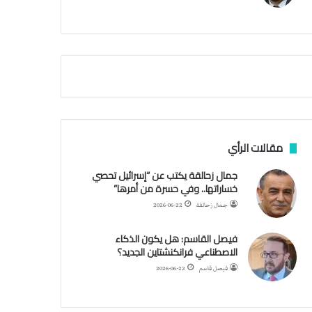
م
ي
ة
ا
ل
س
ف
ن
ف
ي
م
مقالات الرأي
ض
ي
جمال زحالقة يكتب عن “إسرائيل تحصي
ق
خساراتها.. وفي حسرة من أمرها”
ه
جمال زحالقة
2026-06-22
ر
م
فيصل القاسم: هل يكون الذكاء
ز
الاصطناعي فرانكنشتاين الجديد؟
فيصل قاسم
2026-06-22