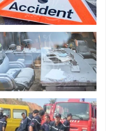
ي
ص
ا
ب
ف
ي
ا
ل
أ
ر
ب
ط
ة
ا
ل
م
ت
ق
ا
ط
ع