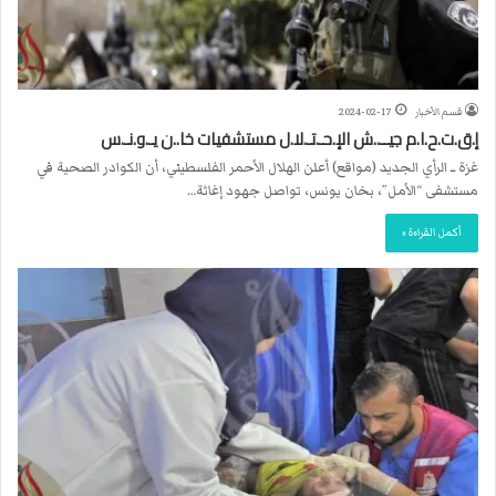
قسم الأخبار
2024-02-17
إ.ق.ت.ح.ا.م جيــ..ش الإ.حـ.تـ.لا.ل مستشفيات خا..ن يـ.و.نـ.س
غزة ــ الرأي الجديد (مواقع) أعلن الهلال الأحمر الفلسطيني، أن الكوادر الصحية في
مستشفى “الأمل”، بخان يونس، تواصل جهود إغاثة…
أكمل القراءة »