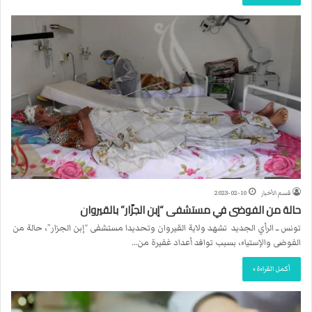
قسم الأخبار
2023-02-10
حالة من الفوضى في مستشفى “إبن الجزّار” بالقيروان
تونس ــ الرأي الجديد تشهد ولاية القيروان وتحديدا مستشفى “إبن الجزار”، حالة من
الفوضى والإستياء، بسبب توافد أعداد غفيرة من…
أكمل القراءة »