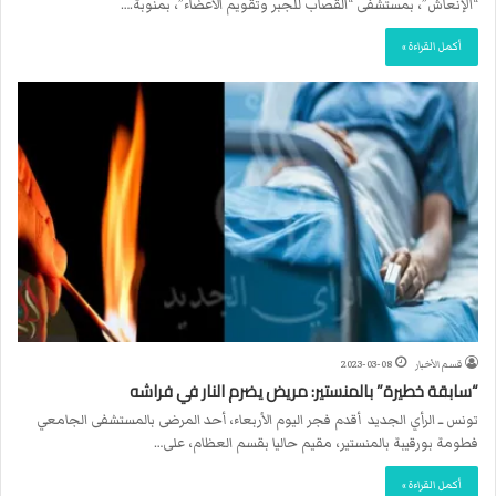
“الإنعاش”، بمستشفى “القصاب للجبر وتقويم الأعضاء”، بمنوبة.…
أكمل القراءة »
قسم الأخبار
2023-03-08
“سابقة خطيرة” بالمنستير: مريض يضرم النار في فراشه
تونس ــ الرأي الجديد أقدم فجر اليوم الأربعاء، أحد المرضى بالمستشفى الجامعي
فطومة بورقيبة بالمنستير، مقيم حاليا بقسم العظام، على…
أكمل القراءة »