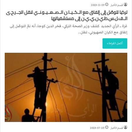
قسم الأخبار
2023-11-09
تركيا تتوصّل إلى إتفاق مع الـ.كـ.يـ.ا.ن الـ.صـ.هـ.يـ.و.نـ.ي لنقل الجـ..ر.ح.ى
الـ.ف.ل.س.ط.ي.ن.ي.ي.ن إلى مستشفياتها
غزة ــ الرأي الجديد كشف وزير الصحة التركي، فخر الدين كوجا، أنه تمّ التوصّل إلى
إتفاق مع الكيان الصهيوني، لنقل…
أكمل القراءة »
قسم الأخبار
2023-07-25