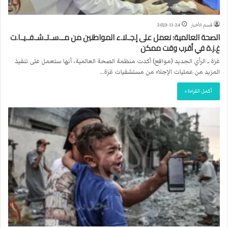
قسم الأخبار
2023-11-24
الصحة العالمية: نعمل على إ.جـ.لا.ء المواطنين من مــ.سـ.تـ.شـ.فـ.يـ.ا.ت
غ.ز.ة في أقرب وقت ممكن
غزة ــ الرأي الجديد (مواقع) أكدت منظمة الصحة العالمية، أنها ستعمل على تنفيذ
المزيد من عمليات الإجلاء من مستشفيات غزة…
أكمل القراءة »