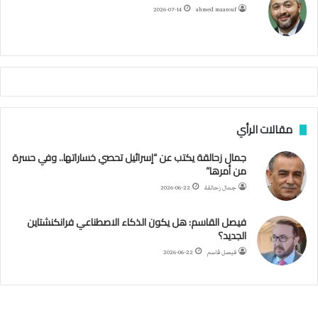
ح
ا
م
2026-07-14
ahmed maarouf
م
ا
م
ي
ة
ا
ل
س
مقالات الرأي
ف
ن
جمال زحالقة يكتب عن “إسرائيل تحصي خساراتها.. وفي حسرة
ف
من أمرها”
ي
م
جمال زحالقة
2026-06-22
ض
ي
فيصل القاسم: هل يكون الذكاء الاصطناعي فرانكنشتاين
ق
الجديد؟
ه
فيصل قاسم
2026-06-22
ر
م
ز