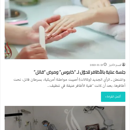
قسم الأخبار
2023-01-13
جلسة عناية بالأظافر تتحوّل لـ “كابوس” ومرض “قاتل”
واشنطن ــ الرأي الجديد (وكالات) أصيبت مواطنة أمريكية، بسرطان قاتل، تحت
أظافرها، بعد أن كانت “فنية الأظافر عنيفة في تنظيف…
أكمل القراءة »