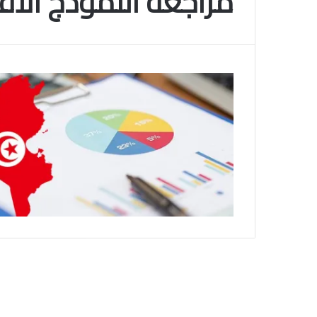
مراجعة النموذج الا
م
و
2025-11-10
س
انتهى موسم البلايلي… الجزائري يصاب في ا
م
المتقاطعة لركبته
ا
ل
ب
ل
ا
ي
ل
ي
…
ا
ل
ج
ز
ا
ئ
ر
ي