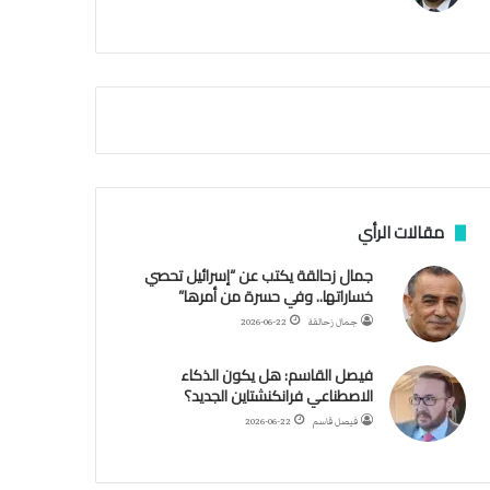
م
ي
ة
ا
ل
س
ف
ن
ف
ي
م
مقالات الرأي
ض
ي
جمال زحالقة يكتب عن “إسرائيل تحصي
ق
خساراتها.. وفي حسرة من أمرها”
ه
جمال زحالقة
2026-06-22
ر
م
فيصل القاسم: هل يكون الذكاء
ز
الاصطناعي فرانكنشتاين الجديد؟
فيصل قاسم
2026-06-22