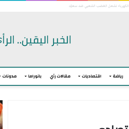
 الديمقراطيين للكنغرس.. وهزيمة مدوية لإيباك
رياضة
اقتصاديات
مقالات رأي
بانوراما
مدونات
أ
ا
ك
ل
ث
ا
ر
ت
م
ح