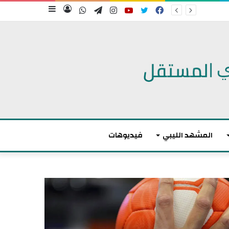
فيسبوك
تويتر
يوتيوب
انستقرام
تيلقرام
واتساب
تسجيل
إضافة
الدخول
عمود
جانبي
المشهد الليبي
فيديوهات
م
ا
ك
ر
و