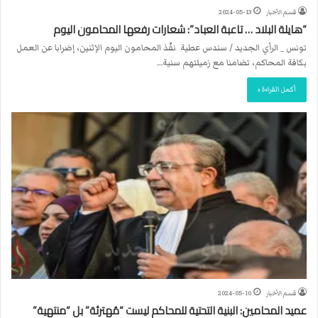
قسم الأخبار
2024-05-13
“هايلة البلاد … تاعبة العباد”: شعارات رفعها المحامون اليوم
تونس _ الرأي الجديد / سندس عطية نفّذ المحامون اليوم الإثنين، إضرابا عن العمل
بكافة المحاكم، تضامنا مع زميلتهم سنية…
أكمل القراءة »
قسم الأخبار
2024-05-10
عميد المحامين: البنية التحتية للمحاكم ليست “مُهترئة” بل “منتهية”