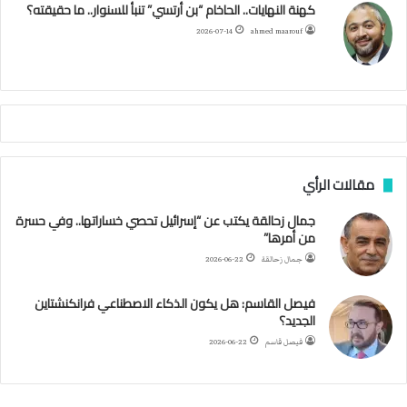
كهنة النهايات.. الحاخام “بن أرتسي” تنبأ للسنوار.. ما حقيقته؟
ا
ح
ا
م
2026-07-14
ahmed maarouf
م
ا
م
ي
ة
ا
ل
س
مقالات الرأي
ف
ن
جمال زحالقة يكتب عن “إسرائيل تحصي خساراتها.. وفي حسرة
ف
من أمرها”
ي
م
جمال زحالقة
2026-06-22
ض
ي
فيصل القاسم: هل يكون الذكاء الاصطناعي فرانكنشتاين
ق
الجديد؟
ه
فيصل قاسم
2026-06-22
ر
م
ز