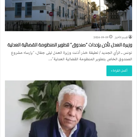
قسم الأخبار
2024-09-09
وزيرة العدل تأذن بإحداث “صندوق” لتطوير المنظومة القضائية العدلية
تونس ــ الرأي الجديد / لطيفة خذر أذنت وزيرة العدل ليلى جفال، “بإرساء مشروع
الصندوق الخاص بتطوير المنظومة القضائية العدلية”،…
أكمل القراءة »