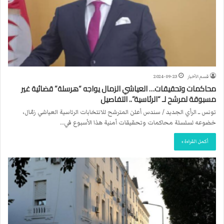
قسم الأخبار
2024-09-23
محاكمات وتحقيقات… العياشي الزمال يواجه “هرسلة” قضائية غير
مسبوقة لمرشح لـ “الرئاسية”.. التفاصيل
تونس ــ الرأي الجديد / سندس أعلن المترشح للانتخابات الرئاسية العياشي زمّال،
خضوعه لسلسلة محاكمات وتحقيقات أمنية هذا الأسبوع في…
أكمل القراءة »