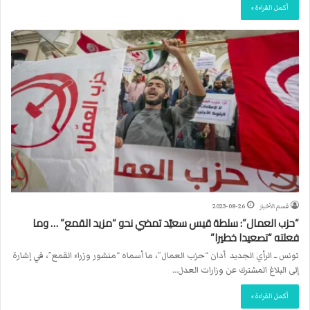
أكمل القراءة »
قسم الأخبار
2023-08-26
“حزب العمال”: سلطة قيس سعيّد تمضي نحو “مزيد القمع” … وما
فعلته “تصعيدا خطيرا”
تونس ــ الرأي الجديد أدان “حزب العمال”، ما أسماه “منشور وزراء القمع”، في إشارة
إلى البلاغ المشترك عن وزارات العدل…
أكمل القراءة »