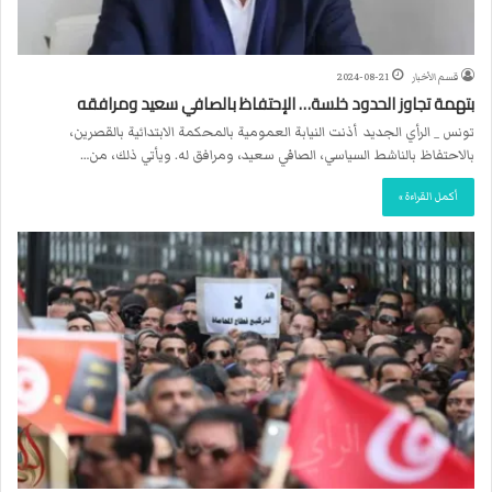
قسم الأخبار
2024-08-21
بتهمة تجاوز الحدود خلسة… الإحتفاظ بالصافي سعيد ومرافقه
تونس _ الرأي الجديد أذنت النيابة العمومية بالمحكمة الابتدائية بالقصرين،
بالاحتفاظ بالناشط السياسي، الصافي سعيد، ومرافق له. ويأتي ذلك، من…
أكمل القراءة »