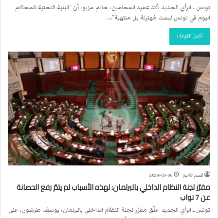
تونس ــ الرأي الجديد أكد عميد المحامين، حاتم مزيو، أن “البنية التحتية للمحاكم
اليوم في تونس ليست مُهترئة بل منتهية”،…
أكمل القراءة »
قسم الأخبار
2024-03-06
مقرّر لجنة النظام الداخلي بالبرلمان: لهذه الأسباب لم يتمّ رفع الحصانة
عن 7 نواب
تونس ــ الرأي الجديد علّق مقرّر لجنة النظام الداخلي بالبرلمان، يوسف طرشون، على