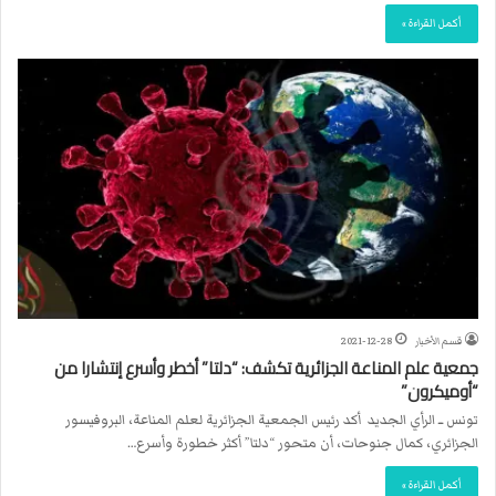
أكمل القراءة »
قسم الأخبار
2021-12-28
جمعية علم المناعة الجزائرية تكشف: “دلتا” أخطر وأسرع إنتشارا من
“أوميكرون”
تونس ــ الرأي الجديد أكد رئيس الجمعية الجزائرية لعلم المناعة، البروفيسور
الجزائري، كمال جنوحات، أن متحور “دلتا” أكثر خطورة وأسرع…
أكمل القراءة »