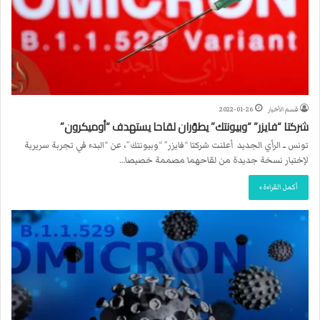
قسم الأخبار
2022-01-26
شركتا “فايزر” “وبيونتك” يطوّران لقاحا يستهدف “أوميكرون”
تونس ــ الرأي الجديد أعلنت شركتا “فايزر” “وبيونتك”، عن “البدء في تجربة سريرية
لإختبار نسخة جديدة من لقاحهما مصممة خصيصا…
أكمل القراءة »