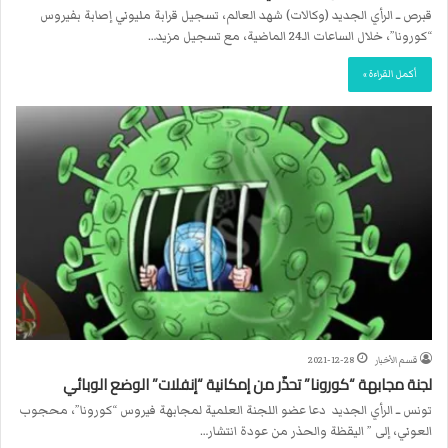
قبرص ــ الرأي الجديد (وكالات) شهد العالم، تسجيل قرابة مليوني إصابة بفيروس
“كورونا”، خلال الساعات الـ24 الماضية، مع تسجيل مزيد…
أكمل القراءة »
قسم الأخبار
2021-12-28
لجنة مجابهة “كورونا” تحذّر من إمكانية “إنفلات” الوضع الوبائي
تونس ــ الرأي الجديد دعا عضو اللجنة العلمية لمجابهة فيروس “كورونا”، محجوب
العوني، إلى ” اليقظة والحذر من عودة انتشار…