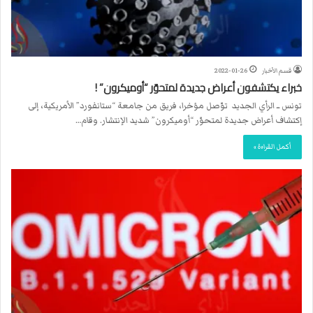
قسم الأخبار
2022-01-26
خبراء يكتشفون أعراض جديدة لمتحوّر “أوميكرون” !
تونس ــ الرأي الجديد توّصل مؤخرا، فريق من جامعة “ستانفورد” الأمريكية، إلى
إكتشاف أعراض جديدة لمتحوّر “أوميكرون” شديد الإنتشار. وقام…
أكمل القراءة »