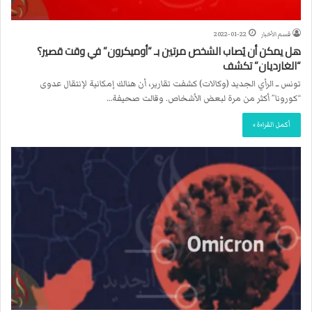
قسم الأخبار
2022-01-22
هل يمكن أن يُصاب الشخص مرتين بـ “أوميكرون” في وقت قصير؟
“الغارديان” تكشف
تونس ــ الرأي الجديد (وكالات) كشفت تقارير، أن هنالك إمكانية لإنتقال عدوى
“كورونا” أكثر من مرة لبعض الأشخاص. وقالت صحيفة…
أكمل القراءة »