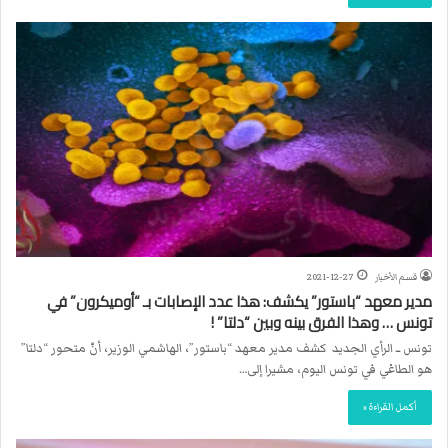
قسم الأخبار
2021-12-27
مدير معهد “باستور” يكشف: هذا عدد الإصابات بـ “أوميكرون” في
تونس … وهذا الفرق بينه وبين “دلتا” !
تونس ــ الرأي الجديد كشف مدير معهد “باستور”، الهاشمي الوزير، أنّ متحور “دلتا”
هو الطاغي في تونس اليوم، مشيرا إلى…
أكمل القراءة »