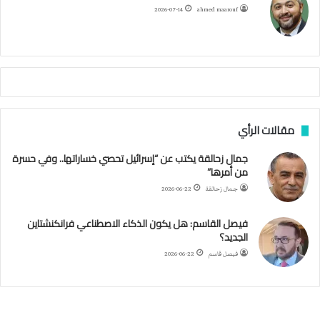
ح
ا
م
2026-07-14
ahmed maarouf
ك
ي
م
م
أ
ج
ن
ب
مقالات الرأي
ي
ل
جمال زحالقة يكتب عن “إسرائيل تحصي خساراتها.. وفي حسرة
د
من أمرها”
ر
ب
جمال زحالقة
2026-06-22
ي
ك
فيصل القاسم: هل يكون الذكاء الاصطناعي فرانكنشتاين
ر
الجديد؟
ة
فيصل قاسم
2026-06-22
ا
ل
ي
د