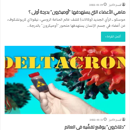
قسم الأخبار
2022-01-19
ماهي الأعضاء التي يستهدفها “أوميكرون” بدرجة أولى ؟
موسكو ــ الرأي الجديد (وكالات) كشف عالم المناعة الروسي، نيقولاي كريوتشكوف،
عن أعضاء في جسم الإنسان يستهدفها متحور “أوميكرون” بالدرجة…
أكمل القراءة »
قسم الأخبار
2022-01-11
“دلتاكرون” يوسّع تفشّيه في العالم