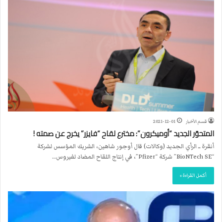
قسم الأخبار
2021-12-01
المتحوّر الجديد “أوميكرون”: مخترع لقاح “فايزر” يخرج عن صمته !
أنقرة ــ الرأي الجديد (وكالات) قال أوجور شاهين، الشريك المؤسس لشركة
“BioNTech SE” شركة “Pfizer”، في إنتاج اللقاح المضاد لفيروس…
أكمل القراءة »