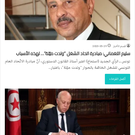
قسم الأخبار
2023-05-29
سليم اللغماني: مبادرة اتحاد الشغل “ولدت ميّتة”… لهذه الأسباب
تونس ــ الرأي الجديد (استماع) اعتبر أستاذ القانون الدستوري، أنّ مبادرة الاتّحاد العام
التونسي للشغل الخاصّة بالحوار “ولدت ميّتة”، باعتبار…
أكمل القراءة »