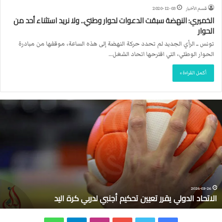
قسم الأخبار
2020-12-03
الخميري: النهضة سبقت الدعوات لحوار وطني.. ولا نريد استثناء أحد من
الحوار
تونس ــ الرأي الجديد لم تحدد حركة النهضة إلى هذه الساعة، موقفها من مبادرة
الحوار الوطني، التي اقترحها اتحاد الشغل…
أكمل القراءة »
ا
ل
ا
ت
ح
ا
د
ا
ل
2026-03-26
الاتحاد الدولي يقرر تعيين تحكيم أجنبي لدربي كرة اليد
د
و
ل