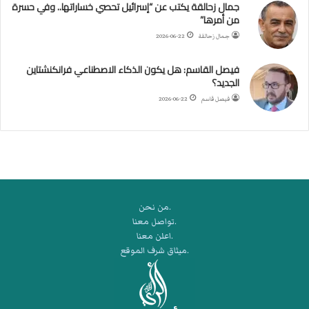
جمال زحالقة يكتب عن “إسرائيل تحصي خساراتها.. وفي حسرة
د
من أمرها”
ر
ب
جمال زحالقة
2026-06-22
ي
ك
فيصل القاسم: هل يكون الذكاء الاصطناعي فرانكنشتاين
ر
الجديد؟
ة
فيصل قاسم
2026-06-22
ا
ل
ي
د
.من نحن
.تواصل معنا
.اعلن معنا
.ميثاق شرف الموقع