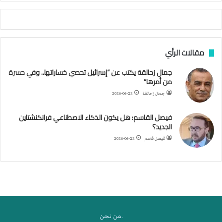
أ
ج
ن
ب
مقالات الرأي
ي
ل
جمال زحالقة يكتب عن “إسرائيل تحصي خساراتها.. وفي حسرة
د
من أمرها”
ر
ب
جمال زحالقة
2026-06-22
ي
ك
فيصل القاسم: هل يكون الذكاء الاصطناعي فرانكنشتاين
ر
الجديد؟
ة
فيصل قاسم
2026-06-22
ا
ل
ي
د
.من نحن