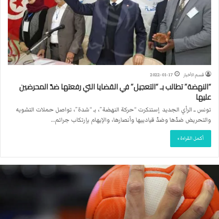
قسم الأخبار
2022-01-17
“النهضة” تطالب بـ “التعجيل” في القضايا التي رفعتها ضدّ المحرضين
عليها
تونس ــ الرأي الجديد إستنكرت “حركة النهضة”، بـ “شدة”، تواصل حملات التشويه
والتحريض ضدّها وضدّ قيادييها وأنصارها، والإيهام بإرتكاب جرائم…
أكمل القراءة »
ا
ل
ا
ت
ح