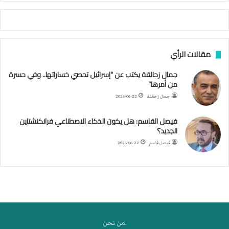
أ
ج
ن
ب
مقالات الرأي
ي
ل
جمال زحالقة يكتب عن “إسرائيل تحصي خساراتها.. وفي حسرة
د
من أمرها”
ر
ب
جمال زحالقة
2026-06-22
ي
ك
فيصل القاسم: هل يكون الذكاء الاصطناعي فرانكنشتاين
ر
الجديد؟
ة
فيصل قاسم
2026-06-22
ا
ل
ي
د
.من نحن