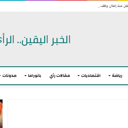
رياضة
اقتصاديات
مقالات رأي
بانوراما
مدونات
ا
ل
ا
ت
ح