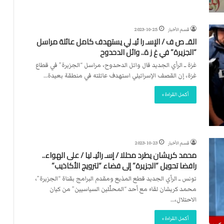
قسم الأخبار
2023-10-25
القـ ص ف / الإسـ را ئيـ لي يستهدف كامل عائلة مراسل
“الجزيرة” في غ ز ة.. وائل الدحدوح
غزة ــ الرأي الجديد قال وائل الدحدوح، مراسل “الجزيرة” في قطاع
غزة، إن القصف الإسرائيلي استهدف عائلته في منطقة بعيدة…
أكمل القراءة »
قسم الأخبار
2023-10-23
محمد كريشان يطرد محللا / إسـ رائيـ ليا / على الهواء..
رافضا تحويل “الجزيرة” إلى فضاء “لترويج الأكاذيب”
تونس ــ الرأي الجديد قطع المذيع ومقدم البرامج بقناة “الجزيرة”،
محمد كريشان لقاء مع أحد “المحلّلين السياسيين” من كيان
الاحتلال،…
أكمل القراءة »