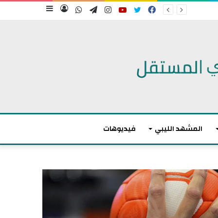
فيسبوك
تويتر
يوتيوب
انستقرام
تيلقرام
واتساب
تسجيل
إضافة
الدخول
عمود
جانبي
المشهد الليبي
فيديوهات
م
ا
ك
ر
و