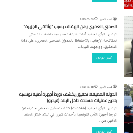
قسم الأخبار
2023-03-09
الصحبي العمري رهن الإيقاف بسبب “وثائقي الجزيرة”
تونس ــ الرأي الجديد أذنت النيابة العمومية بالقطب القضائي
لمكافحة الإرهاب، بالاحتفاظ بالمدوّن الصحبي العمري، على ذمّة
التحقيق. ووجهت النيابة…
أكمل القراءة »
قسم الأخبار
2023-02-18
الدولة العميقة: تحقيق يكشف تورط أجهزة أمنية تونسية
بتدبير عمليات مسلحة داخل البلاد (فيديو)
تونس ــ الرأي الجديد (شاهدات) كشف تحقيق صحفي جديد، عن
تورط أجهزة الأمن التونسية بأحداث كبرى في البلاد خلال العقد
الأخير، من…
أكمل القراءة »