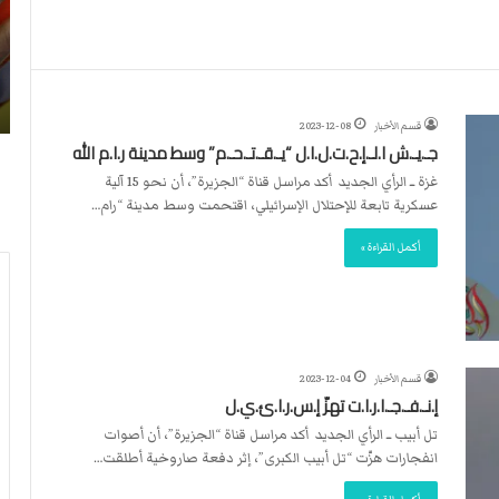
ا
د
2026-03-26
ا
توطن يقتحمون الأقصى..
الاتحاد الدولي يقرر تعيين تحكيم أجنب
ل
اليد
د
قسم الأخبار
2023-12-08
و
جـ.يـ.ش ا.لـ.إ.ح.ت.ل.ا.ل “يـ.قـ.تـ.حـ.م” وسط مدينة ر.ا.م الله
ل
ي
غزة ــ الرأي الجديد أكد مراسل قناة “الجزيرة”، أن نحو 15 آلية
ي
عسكرية تابعة للإحتلال الإسرائيلي، اقتحمت وسط مدينة “رام…
ق
أكمل القراءة »
ر
ر
ت
ع
ي
ي
قسم الأخبار
2023-12-04
ن
إ.نـ.فـ.جـ.ا.ر.ا.ت تهزّ إ.س.ر.ا.ئ.ي.ل
ت
تل أبيب ــ الرأي الجديد أكد مراسل قناة “الجزيرة”، أن أصوات
ح
انفجارات هزّت “تل أبيب الكبرى”، إثر دفعة صاروخية أطلقت…
ك
ي