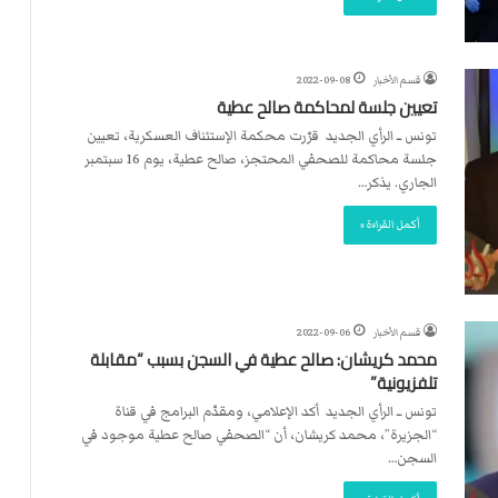
قسم الأخبار
2022-09-08
تعيين جلسة لمحاكمة صالح عطية
تونس ــ الرأي الجديد قرّرت محكمة الإستئناف العسكرية، تعيين
جلسة محاكمة للصحفي المحتجز، صالح عطية، يوم 16 سبتمبر
الجاري. يذكر…
أكمل القراءة »
قسم الأخبار
2022-09-06
محمد كريشان: صالح عطية في السجن بسبب “مقابلة
تلفزيونية”
تونس ــ الرأي الجديد أكد الإعلامي، ومقدّم البرامج في قناة
“الجزيرة”، محمد كريشان، أن “الصحفي صالح عطية موجود في
السجن…