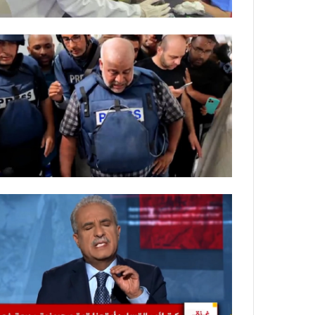
ت
ل
ا
ل