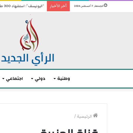
آخر الأخبار
“اليونيسف”: استشهاد 300 طفل منذ إعلان وقف إطلاق النار في غزة
الجمعة, 7 أغسطس 2026
وطنية
دولي
اجتماعي
أ
ك
الرئيسية
/
ث
ر
م