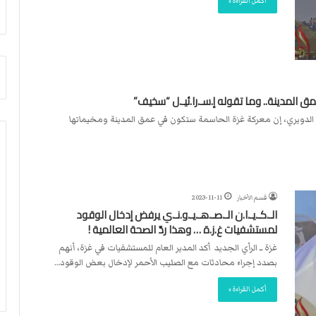
أكمل القراءة »
م
أ
ج
ن
ب
ي
ل
 المدينة.. وما تقوله إ.سـ.را.ئيـ.ل “سخيف”
د
فايز الدويري، إن معركة غزة الحاسمة ستكون في عمق المدينة ومخيماتها
ر
ب
ي
ك
ر
ة
قسم الأخبار
2023-11-11
الـ.كـ.يـ.ا.ن الـ.صـ.هـ.يـ.و.نـ.ي يرفض إدخال الوقود
ا
لمستشفيات غ.ز.ة … وهذا ردّ الصحة العالمية !
ل
ي
غزة ــ الرأي الجديد أكد المدير العام للمستشفيات في غزة، أنهم
د
بصدد إجراء محادثات مع الصليب الأحمر لإدخال بعض الوقود…
أكمل القراءة »