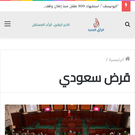
“اليونيسف”: استشهاد 300 طفل منذ إعلان وقف إطلاق النار في غزة
بحث
الق
عن
الرئيسية
/
قرض سعودي