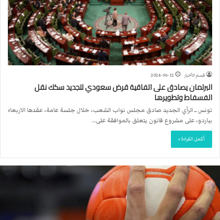
قسم الأخبار
2024-06-12
البرلمان يصادق على اتفاقية قرض سعودي لتجديد سكك نقل
الفسفاط وتطويرها
تونس ــ الرأي الجديد صادق مجلس نواب الشعب، خلال جلسة عامة، عقدها الاربعاء
بباردو، على مشروع قانون يتعلق بالموافقة على…
أكمل القراءة »
ا
ل
ا
ت
ح