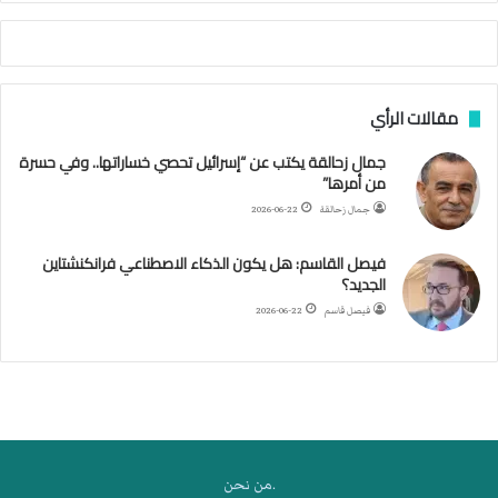
أ
ج
ن
ب
مقالات الرأي
ي
ل
جمال زحالقة يكتب عن “إسرائيل تحصي خساراتها.. وفي حسرة
د
من أمرها”
ر
ب
جمال زحالقة
2026-06-22
ي
ك
فيصل القاسم: هل يكون الذكاء الاصطناعي فرانكنشتاين
ر
الجديد؟
ة
فيصل قاسم
2026-06-22
ا
ل
ي
د
.من نحن