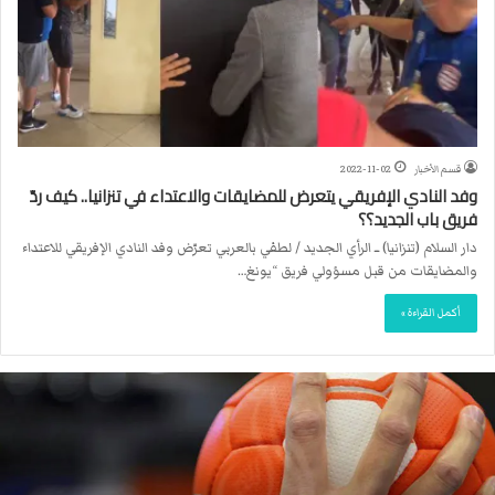
قسم الأخبار
2022-11-02
وفد النادي الإفريقي يتعرض للمضايقات والاعتداء في تنزانيا.. كيف ردّ
فريق باب الجديد؟؟
دار السلام (تنزانيا) ــ الرأي الجديد / لطفي بالعربي تعرّض وفد النادي الإفريقي للاعتداء
والمضايقات من قبل مسؤولي فريق “يونغ…
أكمل القراءة »
ا
ل
ا
ت
ح