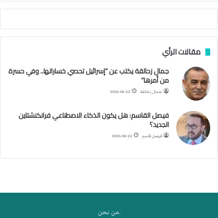
أ
ج
ن
ب
مقالات الرأي
ي
ل
جمال زحالقة يكتب عن “إسرائيل تحصي خساراتها.. وفي حسرة
د
من أمرها”
ر
ب
جمال زحالقة
2026-06-22
ي
ك
فيصل القاسم: هل يكون الذكاء الاصطناعي فرانكنشتاين
ر
الجديد؟
ة
فيصل قاسم
2026-06-22
ا
ل
ي
د
.من نحن