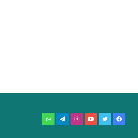
فيسبوك
تويتر
يوتيوب
انستقرام
تيلقرام
واتساب