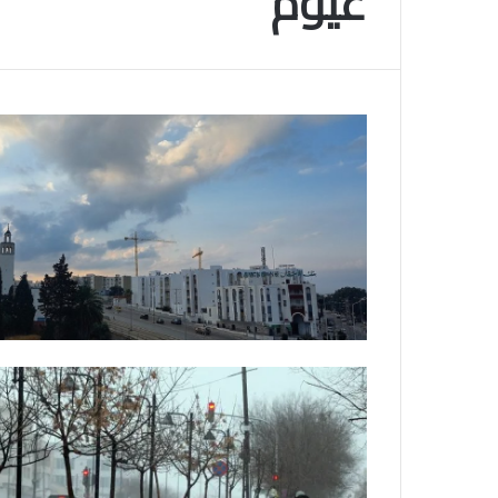
غيوم
م
و
2025-11-10
س
انتهى موسم البلايلي… الجزائري يصاب في ا
م
المتقاطعة لركبته
ا
ل
ب
ل
ا
ي
ل
ي
…
ا
ل
ج
ز
ا
ئ
ر
ي