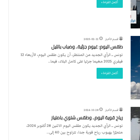
ت
أكمل القراءة »
ل
ا
ل
قسم الأخبار
2025-02-12
طقس اليوم: غيوم جزئية.. وضباب بالليل
تونس ــ الرأي الجديد من المنتظر، أن يكون طقس اليوم، الأربعاء 12
فيفري 2025 مغيما جزئيا على كامل البلاد، فيما…
أكمل القراءة »
قسم الأخبار
2024-10-28
رياح قوية اليوم.. وطقس شتوي بامتياز
تونس ــ الرأي الجديد يكون طقس اليوم الاثنين 28 أكتوبر 2024،
متميّزا بهبوب رياح قوية جدا، تتراوح بين 40 إلى…