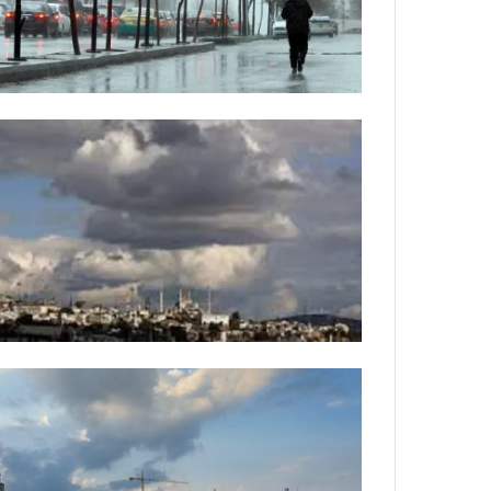
ي
ص
ا
ب
ف
ي
ا
ل
أ
ر
ب
ط
ة
ا
ل
م
ت
ق
ا
ط
ع