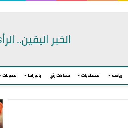
 الديمقراطيين للكنغرس.. وهزيمة مدوية لإيباك
رياضة
اقتصاديات
مقالات رأي
بانوراما
مدونات
أ
ا
ك
ل
ث
ا
ر
ت
م
ح