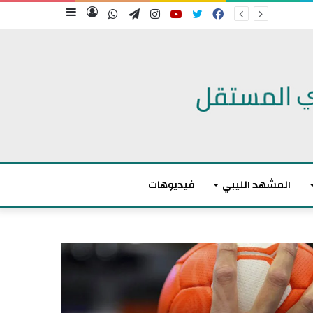
فيسبوك
تويتر
يوتيوب
انستقرام
تيلقرام
واتساب
تسجيل
إضافة
الدخول
عمود
جانبي
المشهد الليبي
فيديوهات
م
ا
ك
ر
و