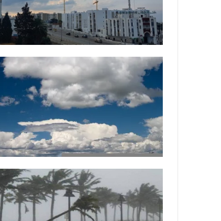
ة
ل
ر
ك
ب
ت
ه