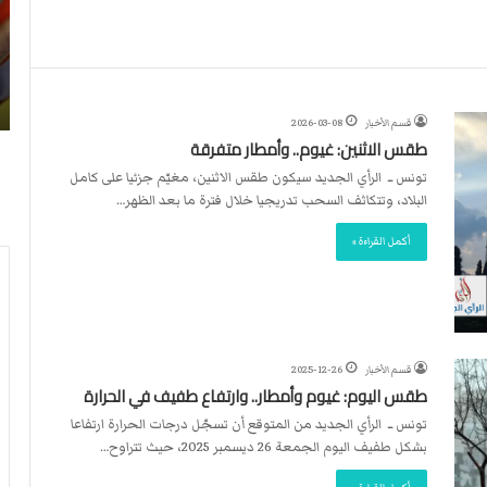
ن
ا
4
د
2026-07-23
آ
ا
لأربطة
أكثر من 4 آلاف مستوطن يقتحمون الأقصى..
ل
ل
وشهداء برصاص الاحتلال
ا
د
قسم الأخبار
2026-03-08
ف
و
طقس الاثنين: غيوم.. وأمطار متفرقة
م
ل
س
ي
تونس ــ الرأي الجديد سيكون طقس الاثنين، مغيّم جزئيا على كامل
ت
ي
البلاد، وتتكاثف السحب تدريجيا خلال فترة ما بعد الظهر…
و
ق
أكمل القراءة »
ط
ر
ن
ر
ي
ت
ق
ع
ت
ي
ح
ي
قسم الأخبار
2025-12-26
م
ن
طقس اليوم: غيوم وأمطار.. وارتفاع طفيف في الحرارة
و
ت
تونس ــ الرأي الجديد من المتوقع أن تسجّل درجات الحرارة ارتفاعا
ن
ح
بشكل طفيف اليوم الجمعة 26 ديسمبر 2025، حيث تتراوح…
ا
ك
ل
ي