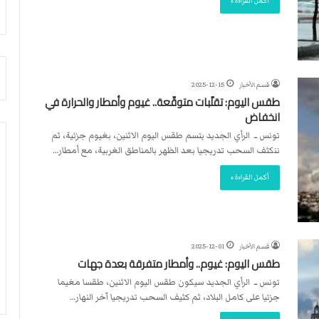
أكمل القراءة »
أ
م
ق
أ
ص
ج
ى
ن
.
ب
.
ي
قسم الأخبار
2025-12-15
و
ل
طقس اليوم: تقلّبات متوقّعة.. غيوم وأمطار والحرارة في
ش
د
انخفاض
ه
ر
تونس ــ الرأي الجديد يتسم طقس اليوم الاثنين، بغيوم جزئية، ثم
د
ب
ننكثف السحب تدريجيا بعد الظهر بالمناطق الغربية، مع أمطار…
ا
ي
ء
ك
أكمل القراءة »
ب
ر
ر
ة
ص
ا
ا
ل
ص
ي
قسم الأخبار
2025-12-01
ا
د
طقس اليوم: غيوم.. وأمطار متفرقة بعدة جهات
ل
تونس ــ الرأي الجديد سيكون طقس اليوم الاثنين، طقسا مغيما
ا
جزئيا على كامل البلاد، ثم كثيف السحب تدريجيا آخر النهار…
ح