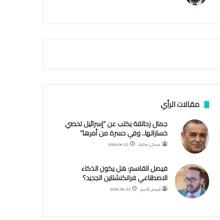
م
ي
ة
ا
ل
س
ف
ن
ف
ي
م
مقالات الرأي
ض
ي
جمال زحالقة يكتب عن “إسرائيل تحصي
ق
خساراتها.. وفي حسرة من أمرها”
ه
جمال زحالقة
2026-06-22
ر
م
فيصل القاسم: هل يكون الذكاء
ز
الاصطناعي فرانكنشتاين الجديد؟
فيصل قاسم
2026-06-22