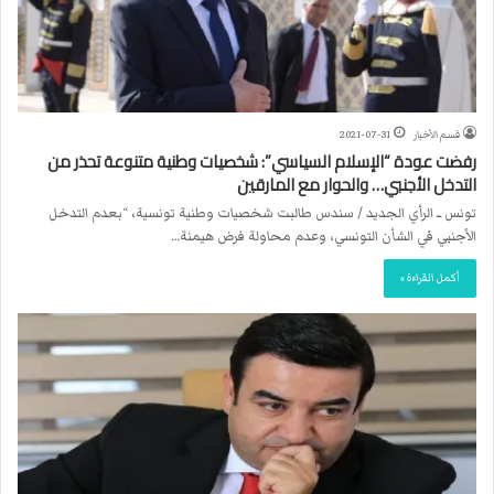
قسم الأخبار
2021-07-31
رفضت عودة “الإسلام السياسي”: شخصيات وطنية متنوعة تحذر من
التدخل الأجنبي… والحوار مع المارقين
تونس ــ الرأي الجديد / سندس طالبت شخصيات وطنية تونسية، “بعدم التدخل
الأجنبي في الشأن التونسي، وعدم محاولة فرض هيمنة…
أكمل القراءة »