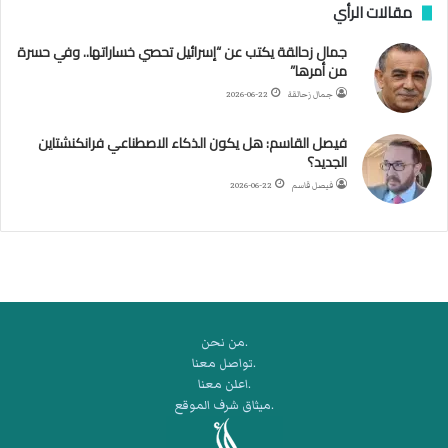
مقالات الرأي
ي
ل
جمال زحالقة يكتب عن “إسرائيل تحصي خساراتها.. وفي حسرة
د
من أمرها”
ر
ب
جمال زحالقة
2026-06-22
ي
ك
فيصل القاسم: هل يكون الذكاء الاصطناعي فرانكنشتاين
ر
الجديد؟
ة
فيصل قاسم
2026-06-22
ا
ل
ي
د
.من نحن
.تواصل معنا
.اعلن معنا
.ميثاق شرف الموقع