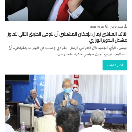
قسم الأخبار
2021-04-28
النائب العياشي زمال: بإمكان المشيشي أن يتوخى الطريق التالي لتجاوز
مشكل التحوير الوزاري
تونس ــ الرأي الجديد قال العياشي الزمال، القيادي والنائب في التيار الديمقراطي، أنّ
المطلوب اليوم، “جيل سياسي جديد متحرر من…
أكمل القراءة »