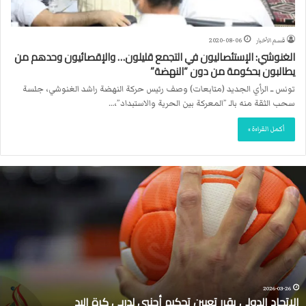
قسم الأخبار
2020-08-06
الغنوشي: الإستئصاليون في التجمع قليلون… والإقصائيون وحدهم من
يطالبون بحكومة من دون “النهضة”
تونس ــ الرأي الجديد (متابعات) وصف رئيس حركة النهضة راشد الغنوشي، جلسة
سحب الثقة منه بالـ ”المعركة بين الحرية والاستبداد”،…
أكمل القراءة »
ا
ل
ا
ت
ح
ا
د
ا
ل
2026-03-26
الاتحاد الدولي يقرر تعيين تحكيم أجنبي لدربي كرة اليد
د