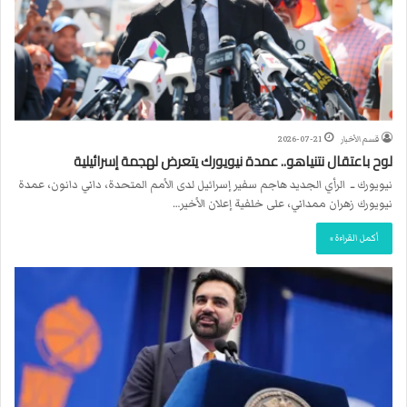
قسم الأخبار
2026-07-21
لوح باعتقال نتنياهو.. عمدة نيويورك يتعرض لهجمة إسرائيلية
نيويورك ــ الرأي الجديد هاجم سفير إسرائيل لدى الأمم المتحدة، داني دانون، عمدة
نيويورك زهران ممداني، على خلفية إعلان الأخير…
أكمل القراءة »