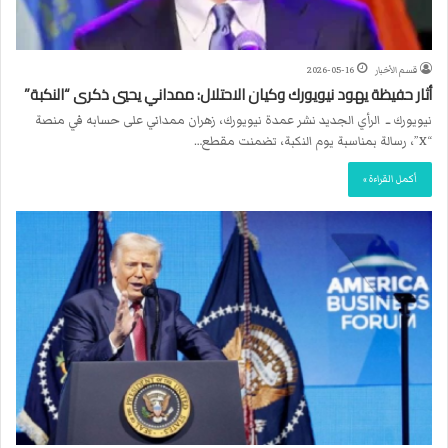
قسم الأخبار
2026-05-16
أثار حفيظة يهود نيويورك وكيان الاحتلال: ممداني يحيي ذكرى “النكبة”
نيويورك ــ الرأي الجديد نشر عمدة نيويورك، زهران ممداني على حسابه في منصة
“X”، رسالة بمناسبة يوم النكبة، تضمنت مقطع…
أكمل القراءة »