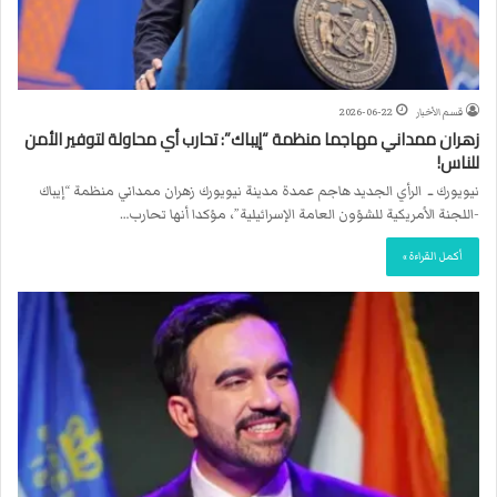
قسم الأخبار
2026-06-22
زهران ممداني مهاجما منظمة “إيباك”: تحارب أي محاولة لتوفير الأمن
للناس!
نيويورك ــ الرأي الجديد هاجم عمدة مدينة نيويورك زهران ممداني منظمة “إيباك
-اللجنة الأمريكية للشؤون العامة الإسرائيلية”، مؤكدا أنها تحارب…
أكمل القراءة »