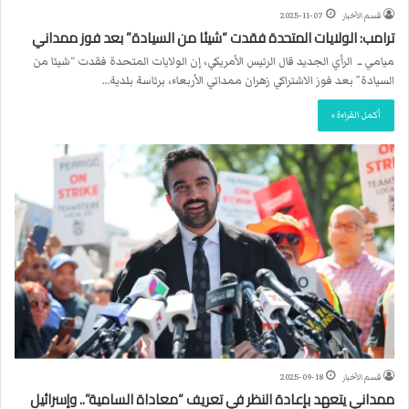
قسم الأخبار
2025-11-07
ترامب: الولايات المتحدة فقدت “شيئا من السيادة” بعد فوز ممداني
ميامي ــ الرأي الجديد قال الرئيس الأمريكي، إن الولايات المتحدة فقدت “شيئا من
السيادة” بعد فوز الاشتراكي زهران ممداني الأربعاء، برئاسة بلدية…
أكمل القراءة »
قسم الأخبار
2025-09-18
ممداني يتعهد بإعادة النظر في تعريف “معاداة السامية”.. وإسرائيل