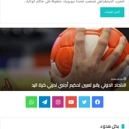
للحزب الديمقراطي لمنصب عمدة نيويورك، متفوقًا على حاكم الولاية…
أكمل القراءة »
ا
ل
ا
ت
ح
ا
د
ا
ل
2026-03-26
الاتحاد الدولي يقرر تعيين تحكيم أجنبي لدربي كرة اليد
د
و
ل
ف
ت
ي
ا
ت
و
ي
ي
ي
و
و
ن
ي
ا
ق
ر
س
ي
ت
س
ل
ت
بكل هدوء
ر