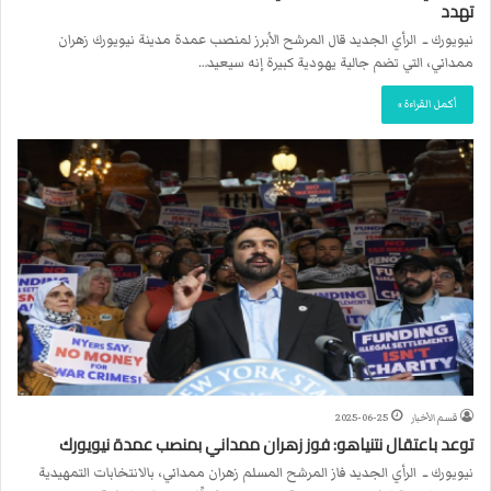
تهدد
نيويورك ــ الرأي الجديد قال المرشح الأبرز لمنصب عمدة مدينة نيويورك زهران
ممداني، التي تضم جالية يهودية كبيرة إنه سيعيد…
أكمل القراءة »
قسم الأخبار
2025-06-25
توعد باعتقال نتنياهو: فوز زهران ممداني بمنصب عمدة نيويورك
نيويورك ــ الرأي الجديد فاز المرشح المسلم زهران ممداني، بالانتخابات التمهيدية