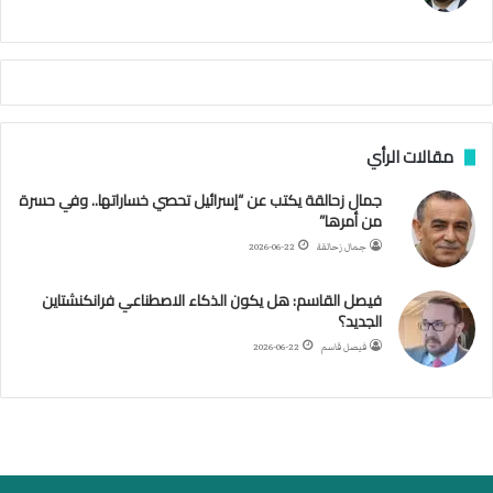
ي
م
م
أ
ج
ن
ب
مقالات الرأي
ي
ل
جمال زحالقة يكتب عن “إسرائيل تحصي خساراتها.. وفي حسرة
د
من أمرها”
ر
ب
جمال زحالقة
2026-06-22
ي
ك
فيصل القاسم: هل يكون الذكاء الاصطناعي فرانكنشتاين
ر
الجديد؟
ة
فيصل قاسم
2026-06-22
ا
ل
ي
د