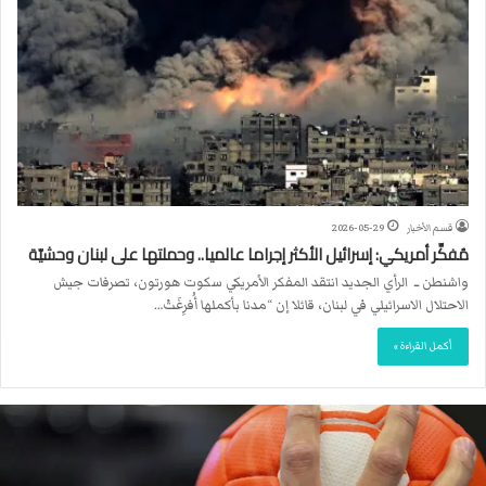
قسم الأخبار
2026-05-29
مُفكِّر أمريكي: إسرائيل الأكثر إجراما عالميا.. وحملتها على لبنان وحشيّة
واشنطن ــ الرأي الجديد انتقد المفكر الأمريكي سكوت هورتون، تصرفات جيش
الاحتلال الاسرائيلي في لبنان، قائلا إن “مدنا بأكملها أُفرِغَتْ…
أكمل القراءة »
ا
ل
ا
ت