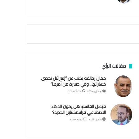
م
ي
ة
ا
ل
س
ف
ن
ف
ي
م
مقالات الرأي
ض
ي
جمال زحالقة يكتب عن “إسرائيل تحصي
ق
خساراتها.. وفي حسرة من أمرها”
ه
جمال زحالقة
2026-06-22
ر
م
فيصل القاسم: هل يكون الذكاء
ز
الاصطناعي فرانكنشتاين الجديد؟
فيصل قاسم
2026-06-22