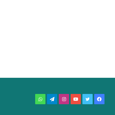
فيسبوك
تويتر
يوتيوب
انستقرام
تيلقرام
واتساب