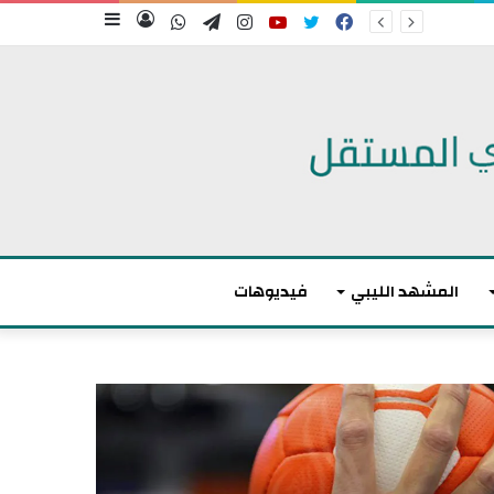
فيسبوك
تويتر
يوتيوب
انستقرام
تيلقرام
واتساب
تسجيل
إضافة
الدخول
عمود
جانبي
المشهد الليبي
فيديوهات
م
ا
ك
ر
و