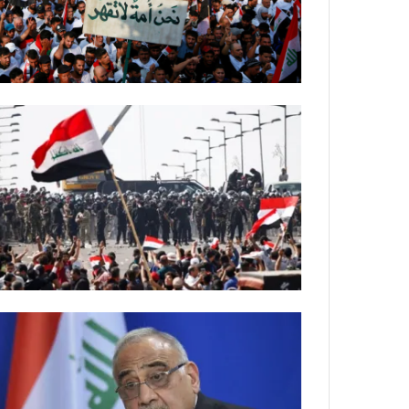
ة
ل
ر
ك
ب
ت
ه