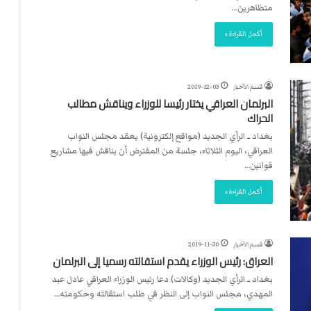
ت
متظاهرين…
ل
ا
أكمل القراءة »
ل
قسم الأخبار
2019-12-03
البرلمان العراقي يختار رئيسا للوزراء ويناقش مطالب
الحراك
بغداد ــ الرأي الجديد (مواقع إلكترونية) يعقد مجلس النواب
العراقي، اليوم الثلاثاء، جلسة من المفترض أن يناقش فيها مشاريع
قوانين…
أكمل القراءة »
قسم الأخبار
2019-11-30
العراق: رئيس الوزراء يقدم استقالته رسميا إلى البرلمان
بغداد ــ الرأي الجديد (وكالات) دعا رئيس الوزراء العراقي عادل عبد
المهدي، مجلس النواب إلى النظر في طلب استقالته وحكومته…