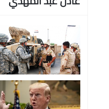
عادل عبد المهدي
م
و
2025-11-10
س
انتهى موسم البلايلي… الجزائري يصاب في ا
م
المتقاطعة لركبته
ا
ل
ب
ل
ا
ي
ل
ي
…
ا
ل
ج
ز
ا
ئ
ر
ي