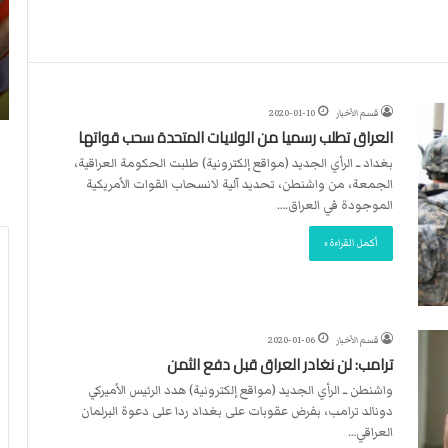
ن
ا
4
د
2026-07-23
آ
ا
لأربطة
أكثر من 4 آلاف مستوطن يقتحمون الأقصى..
ل
ل
وشهداء برصاص الاحتلال
ا
د
قسم الأخبار
2020-01-10
ف
و
العراق تطلب رسميا من الولايات المتحدة سحب قواتها
م
ل
س
ي
بغداد ــ الرأي الجديد (مواقع إلكترونية) طلبت الحكومة العراقية،
ت
ي
الجمعة، من واشنطن، تحديد آلية لانسحاب القوات الأمريكية
و
ق
الموجودة في العراق.…
ط
ر
أكمل القراءة »
ن
ر
ي
ت
ق
ع
ت
ي
ح
ي
قسم الأخبار
2020-01-06
م
ن
ترامب: لن نغادر العراق قبل دفع الثمن
و
ت
واشنطن ــ الرأي الجديد (مواقع إلكترونية) هدد الرئيس الأميركي
ن
ح
دونالد ترامب، بفرض عقوبات على بغداد ردا على دعوة البرلمان
ا
ك
العراقي…
ل
ي