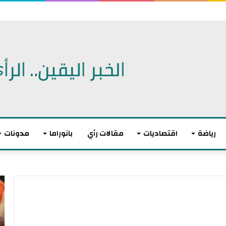
بن سدرين بحالة سراح
رياضة
اقتصاديات
مقالات رأي
بانوراما
مدونات
أ
ا
ك
ل
ث
ا
ر
ت
م
ح