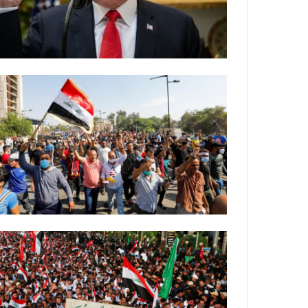
ي
ص
ا
ب
ف
ي
ا
ل
أ
ر
ب
ط
ة
ا
ل
م
ت
ق
ا
ط
ع