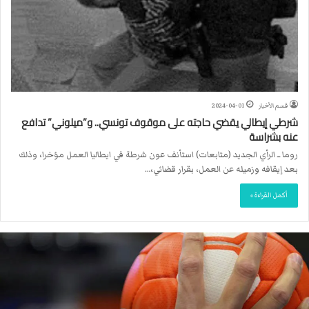
قسم الأخبار
2024-04-01
شرطي إيطالي يقضي حاجته على موقوف تونسي.. و”ميلوني” تدافع
عنه بشراسة
روما ــ الرأي الجديد (متابعات) استأنف عون شرطة في ايطاليا العمل مؤخرا، وذلك
بعد إيقافه وزميله عن العمل، بقرار قضائي،…
أكمل القراءة »
ا
ل
ا
ت
ح