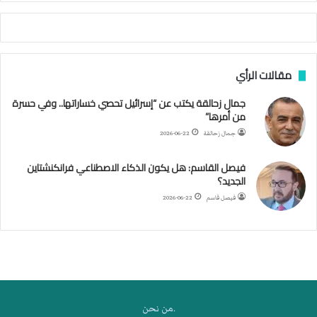
أ
ج
ن
ب
مقالات الرأي
ي
ل
جمال زحالقة يكتب عن “إسرائيل تحصي خساراتها.. وفي حسرة
د
من أمرها”
ر
ب
جمال زحالقة
2026-06-22
ي
ك
فيصل القاسم: هل يكون الذكاء الاصطناعي فرانكنشتاين
ر
الجديد؟
ة
فيصل قاسم
2026-06-22
ا
ل
ي
د
.من نحن