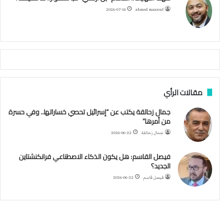
ح
ا
م
2026-07-14
ahmed maarouf
ك
ي
م
م
أ
ج
ن
ب
مقالات الرأي
ي
ل
جمال زحالقة يكتب عن “إسرائيل تحصي خساراتها.. وفي حسرة
د
من أمرها”
ر
ب
جمال زحالقة
2026-06-22
ي
ك
فيصل القاسم: هل يكون الذكاء الاصطناعي فرانكنشتاين
ر
الجديد؟
ة
فيصل قاسم
2026-06-22
ا
ل
ي
د