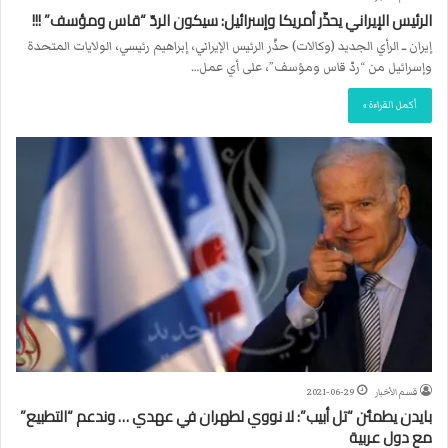
الرئيس الإيراني يحذّر أمريكا وإسرائيل: سيكون الردّ “قاس ومؤسف” !!!
إيران ــ الرأي الجديد (وكالات) حذّر الرئيس الإيراني، إبراهيم رئيسي، الولايات المتحدة
وإسرائيل من “ردّ قاس ومؤسف”، على أي عمل…
أكمل القراءة »
قسم الأخبار
2021-06-29
بايدن يطمئن “تل أبيب”: لا نووي لطهران في عهدي … وندعم “التطبيع”
مع دول عربية