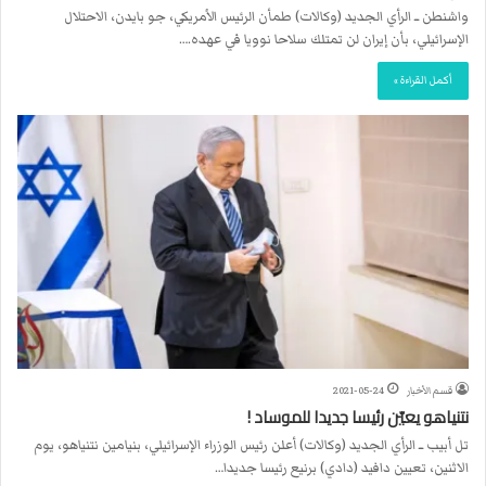
واشنطن ــ الرأي الجديد (وكالات) طمأن الرئيس الأمريكي، جو بايدن، الاحتلال
الإسرائيلي، بأن إيران لن تمتلك سلاحا نوويا في عهده.…
أكمل القراءة »
قسم الأخبار
2021-05-24
نتنياهو يعيّن رئيسا جديدا للموساد !
تل أبيب ــ الرأي الجديد (وكالات) أعلن رئيس الوزراء الإسرائيلي، بنيامين نتنياهو، يوم
الاثنين، تعيين دافيد (دادي) برنيع رئيسا جديدا…