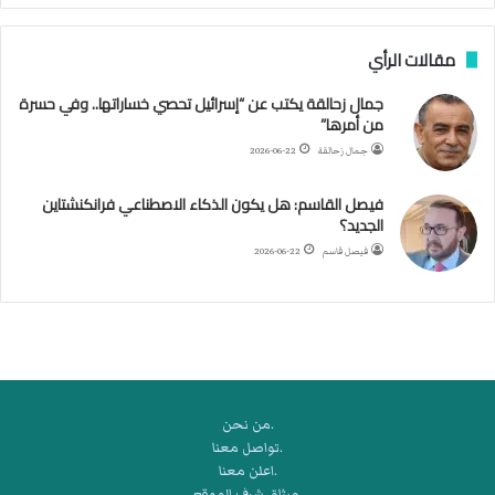
ن
ب
مقالات الرأي
ي
ل
جمال زحالقة يكتب عن “إسرائيل تحصي خساراتها.. وفي حسرة
د
من أمرها”
ر
ب
جمال زحالقة
2026-06-22
ي
ك
فيصل القاسم: هل يكون الذكاء الاصطناعي فرانكنشتاين
ر
الجديد؟
ة
فيصل قاسم
2026-06-22
ا
ل
ي
د
.من نحن
.تواصل معنا
.اعلن معنا
.ميثاق شرف الموقع