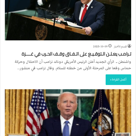
قسم الأخبار
2025-10-09
تـرامـب يعـلـن الـتوقـيـع على اتـفـاق وقـف الحـرب في غــــزة
واشنطن ــ الرأي الجديد أعلن الرئيس الأمريكي دونالد ترامب أن الاحتلال وحركة
حماس وقعا على المرحلة الأولى من خطته للسلام. وقال ترامب في منشور…
أكمل القراءة »