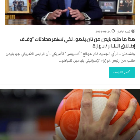
قسم الأخبار
2024-08-24
هذا ما طلبه بايدن من نتن.يا.هو.. لكي تستمر محادثات “وقـ.ف
إطـ.لا.ق الـ.نـ.ا.ر / بـ غ.ز.ة
واشنطن ــ الرأي الجديد ذكر موقع “أكسيوس” الأمريكي، أن الرئيس الأمريكي جو بايدن
طلب من رئيس الوزراء الإسرائيلي بنيامين نتنياهو…
أكمل القراءة »
ا
ل
ا
ت
ح
ا
د
ا