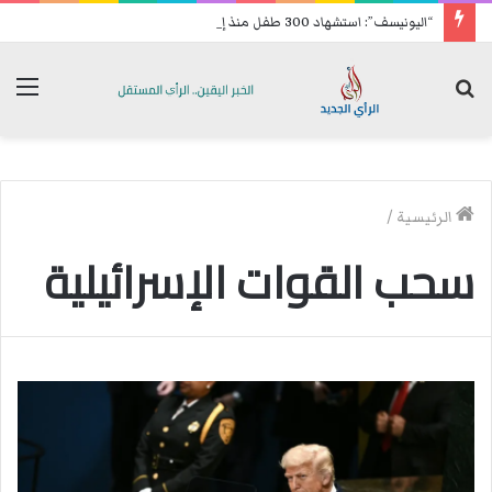
“اليونيسف”: استشهاد 300 طفل منذ إعلان وقف إطلاق النار في غزة
بحث
الق
عن
الرئيسية
/
سحب القوات الإسرائيلية