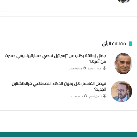
ي
م
م
أ
ج
ن
ب
مقالات الرأي
ي
ل
جمال زحالقة يكتب عن “إسرائيل تحصي خساراتها.. وفي حسرة
د
من أمرها”
ر
ب
جمال زحالقة
2026-06-22
ي
ك
فيصل القاسم: هل يكون الذكاء الاصطناعي فرانكنشتاين
ر
الجديد؟
ة
فيصل قاسم
2026-06-22
ا
ل
ي
د