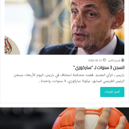
قسم الأخبار
2023-05-17
السجن 3 سنوات لـ “ساركوزي”
باريس ــ الرأي الجديد قضت محكمة استئناف في باريس، اليوم الأربعاء، بسجن
الرئيس الفرنسي السابق، نيكولا ساركوزي، 3 سنوات، واحدة…
أكمل القراءة »
ا
ل
ا
ت