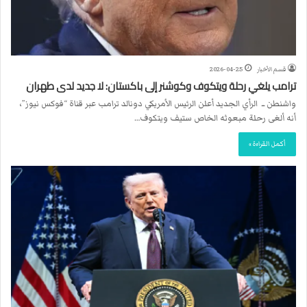
قسم الأخبار
2026-04-25
ترامب يلغي رحلة ويتكوف وكوشنر إلى باكستان: لا جديد لدى طهران
واشنطن ــ الرأي الجديد أعلن الرئيس الأمريكي دونالد ترامب عبر قناة “فوكس نيوز”،
أنه ألغى رحلة مبعوثه الخاص ستيف ويتكوف…
أكمل القراءة »