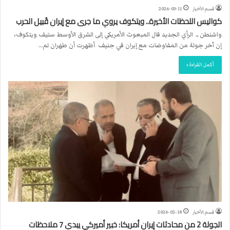
قسم الأخبار
2026-03-11
كواليس اللحظات الأخيرة.. ويتكوف يروي ما جرى مع إيران قُبيل الحرب
واشنطن ــ الرأي الجديد قال المبعوث الأمريكي إلى الشرق الأوسط ستيف ويتكوف،
إن آخر جولة من المفاوضات مع إيران في جنيف أظهرت أن طهران لم…
أكمل القراءة »
قسم الأخبار
2026-02-18
الجولة 2 من محادثات إيران أمريكا: خبير أميركي يبدي 7 ملاحظات