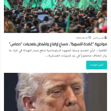
قسم الأخبار
2026-06-12
مواجهة “عُقدة التسوية”.. مساعٍ لإقناع واشنطن بتعديلات “حماس”
القاهرة ــ الرأي الجديد وسط الجهود الدبلوماسية لدفع مسار التهدئة في غزة، ما
يزال الخلاف محصوراً في بند الترتيبات العسكرية،…
أكمل القراءة »