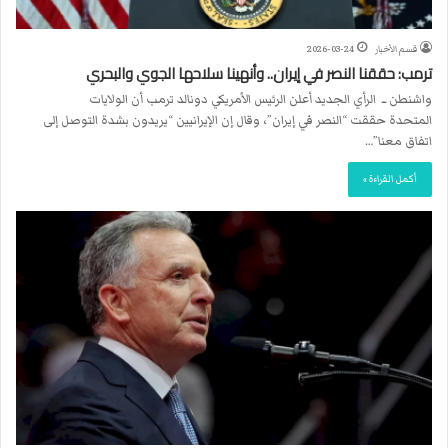
قسم الأخبار
2026-03-24
ترمب: حققنا النصر في إيران.. وأنهينا سلاحها الجوي والبحري
واشنطن ــ الرأي الجديد أعلن الرئيس الأمريكي دونالد ترمب أن الولايات
المتحدة حققت “النصر في إيران”، وقال إن الإيرانيين “يريدون بشدة التوصل إلى
اتفاق معنا”…
أكمل القراءة »