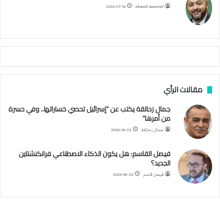
ح
ا
م
2026-07-14
ahmed maarouf
م
ا
م
ي
ة
ا
ل
س
مقالات الرأي
ف
ن
جمال زحالقة يكتب عن “إسرائيل تحصي خساراتها.. وفي حسرة
ف
من أمرها”
ي
م
جمال زحالقة
2026-06-22
ض
ي
فيصل القاسم: هل يكون الذكاء الاصطناعي فرانكنشتاين
ق
الجديد؟
ه
فيصل قاسم
2026-06-22
ر
م
ز