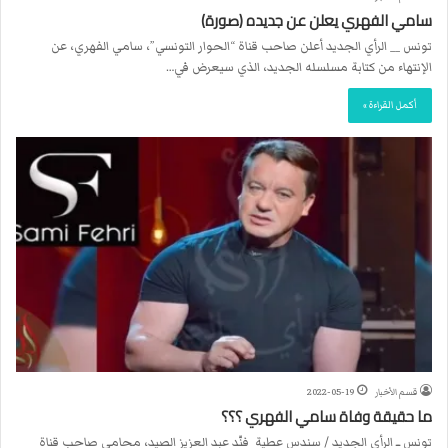
سامي الفهري يعلن عن جديده (صورة)
تونس __ الرأي الجديد أعلن صاحب قناة “الحوار التونسي”، سامي الفهري، عن
الإنتهاء من كتابة مسلسله الجديد، الذي سيعرض في…
أكمل القراءة »
قسم الأخبار
2022-05-19
ما حقيقة وفاة سامي الفهري ؟؟؟
تونس ــ الرأي الجديد / سندس عطية فنّد عبد العزيز الصيد، محامي صاحب قناة