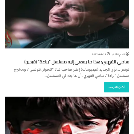
قسم الأخبار
2022-04-18
سامي الفهري: هذا ما يسعى إليه مسلسل “براءة” (فيديو)
تونس ــ الرأي الجديد (فيديوهات) إعتبر صاحب قناة “الحوار التونسي”، ومخرج
مسلسل “براءة”، سامي الفهري، أن ما جاء في المسلسل…
أكمل القراءة »