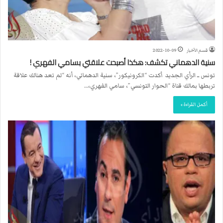
قسم الأخبار
2022-10-09
سنية الدهماني تكشف: هكذا أصبحت علاقتي بسامي الفهري !
تونس ــ الرأي الجديد أكدت “الكرونيكور”، سنية الدهماني، أنه “لم تعد هنالك علاقة
تربطها بمالك قناة “الحوار التونسي”، سامي الفهري،…
أكمل القراءة »