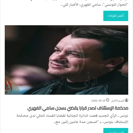
“الحوار التونسي”، سامي الفهري، الأخبار التي…
أكمل القراءة »
قسم الأخبار
2022-05-13
محكمة الإستئناف تصدر قرارا يقضي بسجن سامي الفهري
تونس ــ الرأي الجديد قضت الدائرة الجنائية لقضايا الفساد المالي لدى محكمة
الإستئناف بتونس، بـ “السجن مدة عامين إثنين مع…