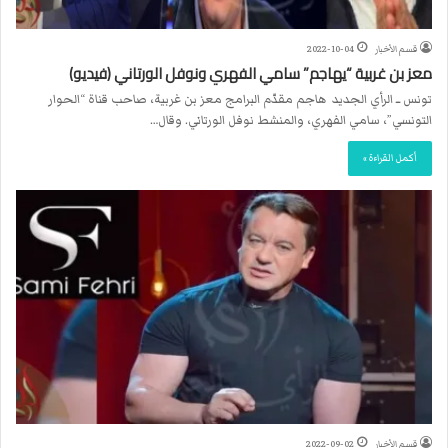
قسم الأخبار
2022-10-04
معز بن غربية “يهاجم” سامي الفهري ونوفل الورتاني (فيديو)
تونس ــ الرأي الجديد هاجم مقدّم البرامج معز بن غربية، صاحب قناة “الحوار
التونسي”، سامي الفهري، والمنشط نوفل الورتاني. وقال…
أكمل القراءة »
قسم الأخبار
2022-09-02