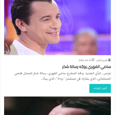
قسم الأخبار
2022-04-19
سامي الفهري يوجّه رسالة شكر
تونس ــ الرأي الجديد وجّه المخرج سامي الفهري، رسالة شكر للممثل فتحي
المسلماني، الذي يشارك في مسلسل “براءة”، الذي يبثّ…
أكمل القراءة »