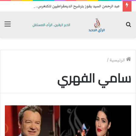
عبد الرحمن السيد يفوز بترشيح الديمقراطيين للكنغرس.. وهزيمة مدوية لإيباك
بحث
الق
عن
الرئيسية
/
سامي الفهري