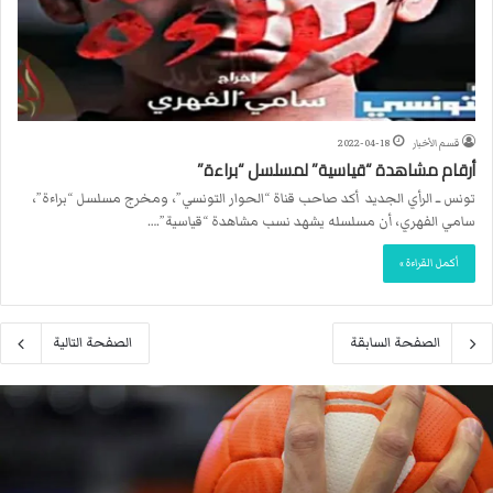
قسم الأخبار
2022-04-18
أرقام مشاهدة “قياسية” لمسلسل “براءة”
تونس ــ الرأي الجديد أكد صاحب قناة “الحوار التونسي”، ومخرج مسلسل “براءة”،
سامي الفهري، أن مسلسله يشهد نسب مشاهدة “قياسية”.…
أكمل القراءة »
الصفحة السابقة
الصفحة التالية
م
ا
ك
ر
و