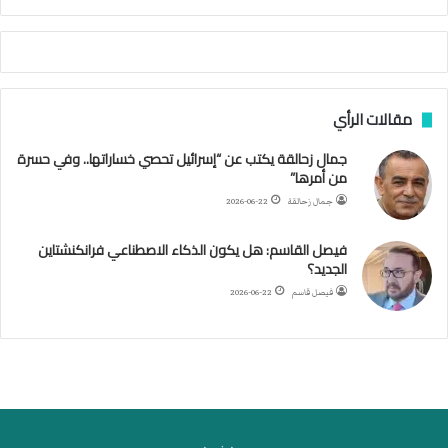
ي
ة
ا
ل
س
مقالات الرأي
ف
ن
جمال زحالقة يكتب عن “إسرائيل تحصي خساراتها.. وفي حسرة
ف
من أمرها”
ي
م
جمال زحالقة
2026-06-22
ض
ي
فيصل القاسم: هل يكون الذكاء الاصطناعي فرانكنشتاين
ق
الجديد؟
ه
فيصل قاسم
2026-06-22
ر
م
ز