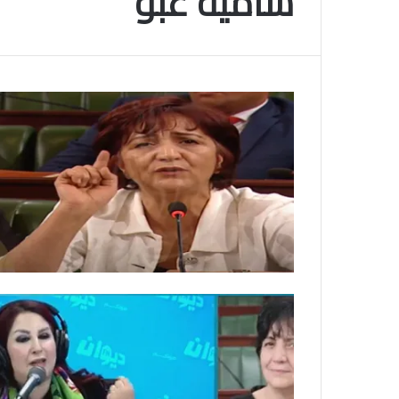
سامية عبو
م
و
2025-11-10
س
انتهى موسم البلايلي… الجزائري يصاب في ا
م
المتقاطعة لركبته
ا
ل
ب
ل
ا
ي
ل
ي
…
ا
ل
ج
ز
ا
ئ
ر
ي