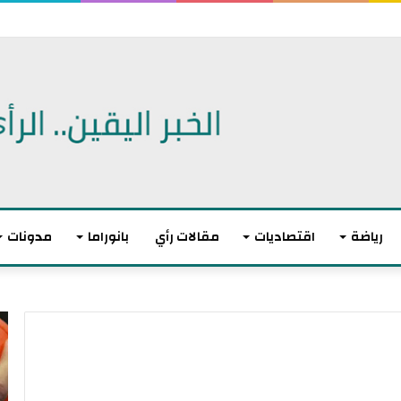
 الديمقراطيين للكنغرس.. وهزيمة مدوية لإيباك
رياضة
اقتصاديات
مقالات رأي
بانوراما
مدونات
أ
ا
ك
ل
ث
ا
ر
ت
م
ح