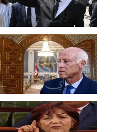
ة
ل
ر
ك
ب
ت
ه