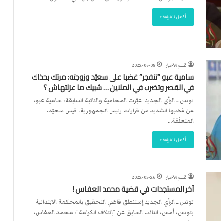
أكمل القراءة »
قسم الأخبار
2022-06-08
سامية عبو “تنفجر” غضبا على سعيّد وزوجته: مرتك بحذاك
في القصر وتضرب في الملاين … شبيك ما عزلتهاش ؟
تونس ــ الرأي الجديد عبّرت المحامية والنائبة السابقة، سامية عبو،
عن غضبها الشديد من قرارات رئيس الجمهورية، قيس سعيّد،
المتعلّقة…
أكمل القراءة »
قسم الأخبار
2022-05-26
آخر المستجدات في قضية محمد العفاس !
تونس ــ الرأي الجديد إستنطق قاضي التحقيق بالمحكمة الابتدائية
بتونس، أمس، النائب السابق عن “إئتلاف الكرامة”، محمد العفاس،