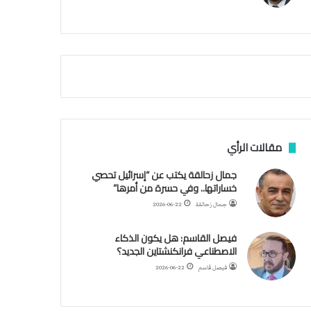
م
ي
ة
ا
ل
س
ف
ن
ف
ي
م
مقالات الرأي
ض
ي
جمال زحالقة يكتب عن “إسرائيل تحصي
ق
خساراتها.. وفي حسرة من أمرها”
ه
جمال زحالقة
2026-06-22
ر
م
فيصل القاسم: هل يكون الذكاء
ز
الاصطناعي فرانكنشتاين الجديد؟
فيصل قاسم
2026-06-22