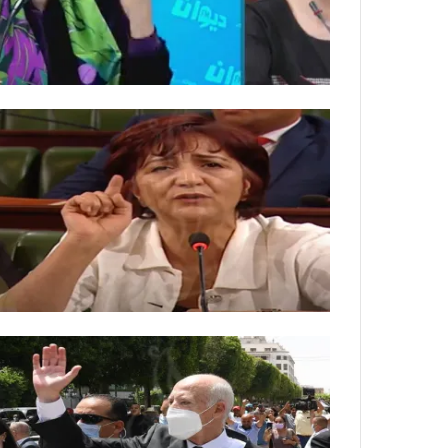
ي
ص
ا
ب
ف
ي
ا
ل
أ
ر
ب
ط
ة
ا
ل
م
ت
ق
ا
ط
ع