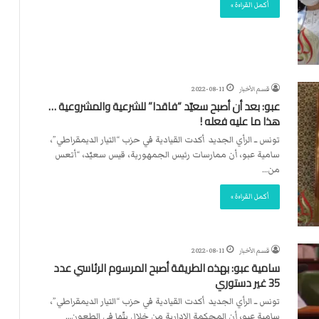
ت
أكمل القراءة »
ل
ا
ل
قسم الأخبار
2022-08-11
عبو: بعد أن أصبح سعيّد “فاقدا” للشرعية والمشروعية …
هذا ما عليه فعله !
تونس ــ الرأي الجديد أكدت القيادية في حزب “التيار الديمقراطي”،
سامية عبو، أن ممارسات رئيس الجمهورية، قيس سعيّد، “أتعس
من…
أكمل القراءة »
قسم الأخبار
2022-08-11
سامية عبو: بهذه الطريقة أصبح المرسوم الرئاسي عدد
35 غير دستوري
تونس ــ الرأي الجديد أكدت القيادية في حزب “التيار الديمقراطي”،
سامية عبو، أن المحكمة الإدارية من خلال بتّها في الطعون…