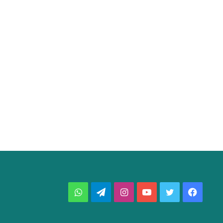
فيسبوك
تويتر
يوتيوب
انستقرام
تيلقرام
واتساب