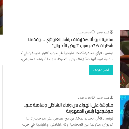
ن
ا
4
د
2026-07-23
آ
ا
لأربطة
أكثر من 4 آلاف مستوطن يقتحمون الأقصى..
ل
ل
وشهداء برصاص الاحتلال
ا
د
قسم الأخبار
2023-05-08
ف
و
سامية عبو: أنا ضدّ إيقاف راشد الغنوشي … وقدّمنا
م
ل
شكايات ضدّه بسبب “تبييض الأموال”
س
ي
ت
ي
تونس ــ الرأي الجديد أكدت القيادية في حزب “التيار الديمقراطي”،
و
ق
سامية عبو، أنها ضدّ إيقاف رئيس “حركة النهضة”، راشد الغنوشي،…
ط
ر
أكمل القراءة »
ن
ر
ي
ت
ق
ع
ت
ي
ح
ي
قسم الأخبار
2023-03-31
م
ن
مناوشة على الهواء بين وفاء الشاذلي وسامية عبو..
و
ت
موضوعها رئيس الجمهورية
ن
ح
تونس ــ الرأي الجديد سجّل برنامج سياسي على موجات إذاعة
ا
ك
الديوان، مناوشة بين المحامية وفاء الشاذلي، والقيادية في حزب
ل
ي