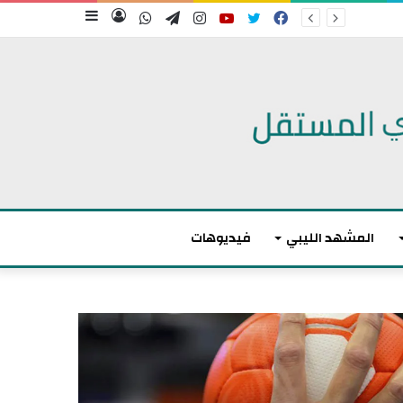
فيسبوك
تويتر
يوتيوب
انستقرام
تيلقرام
واتساب
تسجيل
إضافة
الدخول
عمود
جانبي
المشهد الليبي
فيديوهات
م
ا
ك
ر
و