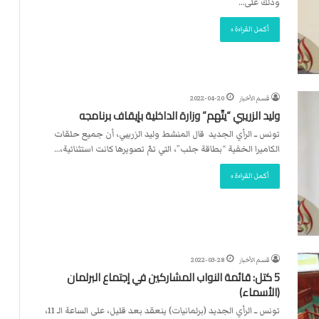
وذلك على…
أكمل القراءة »
قسم الأخبار
2022-04-20
وليد الزريبي “يتّهم” وزارة الداخلية بإيقاف برنامجه
تونس ــ الرأي الجديد قال المنشط وليد الزريبي، أن جميع حلقات
الكاميرا الخفية “بطاقة جلب”، التي تمّ تصويرها كانت استثنائية،…
أكمل القراءة »
قسم الأخبار
2022-03-28
5 كتل: قائمة النواب المشاركين في إجتماع البرلمان
(الأسماء)
تونس ــ الرأي الجديد (برلمانيات) ينعقد بعد قليل، على الساعة الـ 11،