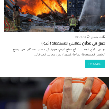
قسم الأخبار
2021-12-27
حريق في محلّين للملابس المستعملة ! (صور)
تونس ــ الرأي الجديد إندلع صباح اليوم، حريق في محلين معدّان لخزن وبيع
الملابس المستعملة بساحة الشهداء نابل، بجانب المدخل…
أكمل القراءة »
ا
ل
ا
ت
ح
ا