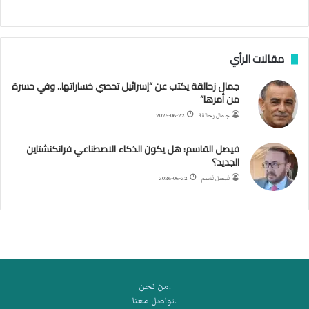
ج
ن
ب
مقالات الرأي
ي
ل
جمال زحالقة يكتب عن “إسرائيل تحصي خساراتها.. وفي حسرة
د
من أمرها”
ر
ب
جمال زحالقة
2026-06-22
ي
ك
فيصل القاسم: هل يكون الذكاء الاصطناعي فرانكنشتاين
ر
الجديد؟
ة
فيصل قاسم
2026-06-22
ا
ل
ي
د
.من نحن
.تواصل معنا