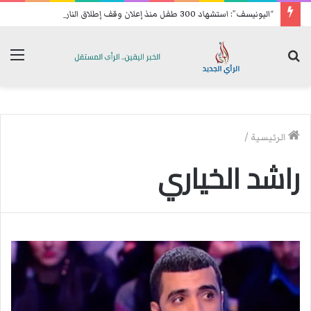
“اليونيسف”: استشهاد 300 طفل منذ إعلان وقف إطلاق النار في غزة
بحث
الق
عن
الرئيسية
/
راشد الخياري