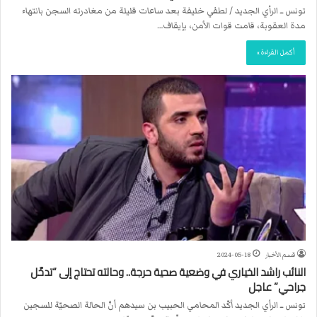
تونس ــ الرأي الجديد / لطفي خليفة بعد ساعات قليلة من مغادرته السجن بانتهاء
مدة العقوبة، قامت قوات الأمن، بإيقاف…
أكمل القراءة »
قسم الأخبار
2024-05-18
النائب راشد الخياري في وضعية صحية حرجة.. وحالته تحتاج إلى “تدخّل
جراحي” عاجل
تونس ــ الرأي الجديد أكّد المحامي الحبيب بن سيدهم أنّ الحالة الصحيّة للسجين