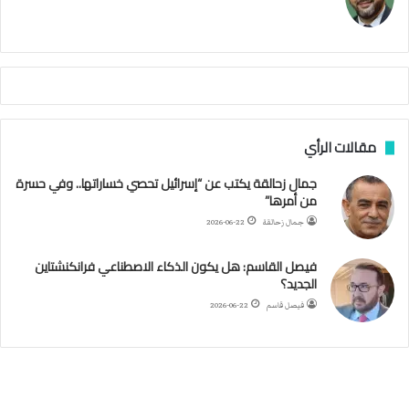
م
ا
م
ي
ة
ا
ل
س
مقالات الرأي
ف
ن
جمال زحالقة يكتب عن “إسرائيل تحصي خساراتها.. وفي حسرة
ف
من أمرها”
ي
م
جمال زحالقة
2026-06-22
ض
ي
فيصل القاسم: هل يكون الذكاء الاصطناعي فرانكنشتاين
ق
الجديد؟
ه
فيصل قاسم
2026-06-22
ر
م
ز