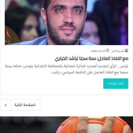
قسم الأخبار
2023-12-29
مع النفاذ العاجل: سنة سجنا لراشد الخياري
تونس _ الرأي الجديد أصدرت الدائرة الجنائية بالمحكمة الابتدائية بتونس، حكما بسنة
سجنا مع النفاذ العاجل على الناشط السياسي، راشد…
أكمل القراءة »
الصفحة التالية
م
ا
ك