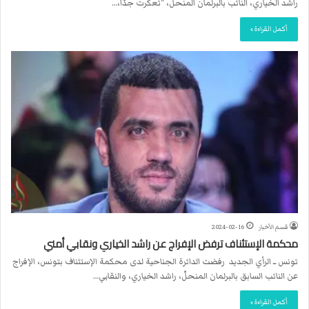
راشد الخياري، النائب بالبرلمان المنحلّ، “تعكّرت جدّا،…
أكمل القراءة »
قسم الأخبار
2024-02-16
محكمة الإستئناف ترفض الإفراج عن راشد الخياري ونقابي أمني
تونس ــ الرأي الجديد رفضت الدائرة الجناحية لدى محكمة الإستئناف بتونس، الإفراج
عن النائب السابق بالبرلمان المنحلّ، راشد الخياري، والنقابي…
أكمل القراءة »