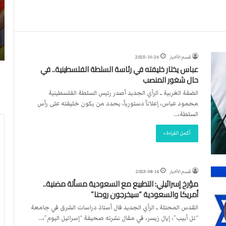
ن
ا
4
د
2026-07-23
آ
ا
لأربطة
أكثر من 4 آلاف مستوطن يقتحمون الأقصى..
ل
ل
وشهداء برصاص الاحتلال
ا
د
قسم الأخبار
2025-10-26
ف
و
عباس يختار خليفته في رئاسة السلطة الفلسطينية.. في
م
ل
حال شغور المنصب
س
ي
ت
ي
الضفة الغربية ــ الرأي الجديد أصدر رئيس السلطة الفلسطينية
و
ق
محمود عباس، إعلاناً دستورياً، يحدد من يكون خليفته على رأس
ط
ر
السلطة،…
ن
ر
أكمل القراءة »
ي
ت
ق
ع
ت
ي
ح
ي
قسم الأخبار
2023-08-14
م
ن
مؤرخ إسرائيلي: التطبيع مع السعودية مسألة مضنية..
و
ت
أمريكا والسعودية “سيخرجون روحنا”
ن
ح
القدس المحتلة ــ الرأي الجديد قال أستاذ دراسات الشرق في جامعة
ا
ك
“تل أبيب”، إيال زيسر، في مقال نشرته صحيفة “إسرائيل اليوم”،…
ل
ي