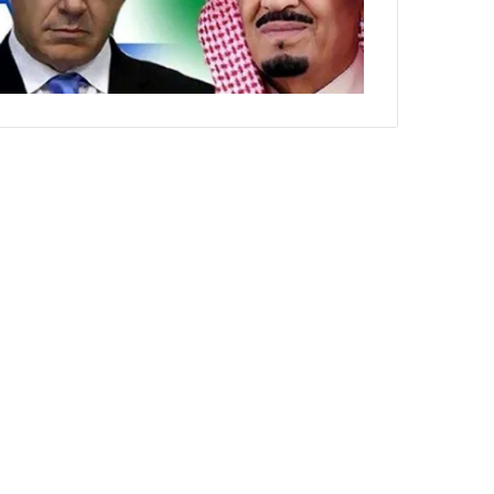
ي
ص
ا
ب
ف
ي
ا
ل
أ
ر
ب
ط
ة
ا
ل
م
ت
ق
ا
ط
ع