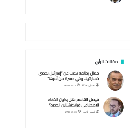
م
ي
ة
ا
ل
س
ف
ن
ف
ي
م
مقالات الرأي
ض
ي
جمال زحالقة يكتب عن “إسرائيل تحصي
ق
خساراتها.. وفي حسرة من أمرها”
ه
جمال زحالقة
2026-06-22
ر
م
فيصل القاسم: هل يكون الذكاء
ز
الاصطناعي فرانكنشتاين الجديد؟
فيصل قاسم
2026-06-22