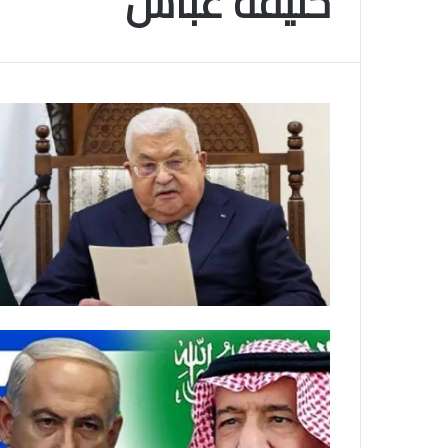
خليفة عباس
م
و
2025-11-10
س
انتهى موسم البلايلي… الجزائري يصاب في ا
م
المتقاطعة لركبته
ا
ل
ب
ل
ا
ي
ل
ي
…
ا
ل
ج
ز
ا
ئ
ر
ي