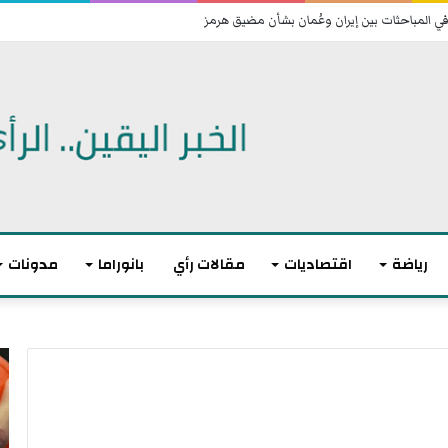
في المباحثات بين إيران وعُمان بشأن مضيق هرمز
رياضة
اقتصاديات
مقالات رأي
بانوراما
مدونات
أ
ا
ك
ل
ث
ا
ر
ت
م
ح