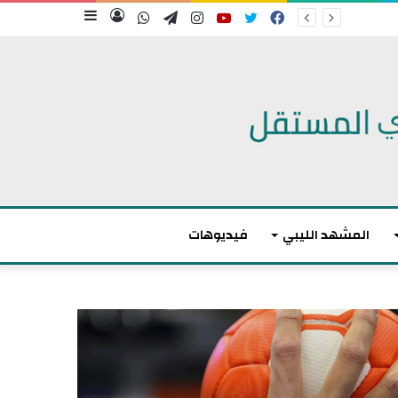
فيسبوك
تويتر
يوتيوب
انستقرام
تيلقرام
واتساب
تسجيل
إضافة
الدخول
عمود
جانبي
المشهد الليبي
فيديوهات
م
ا
ك
ر
و