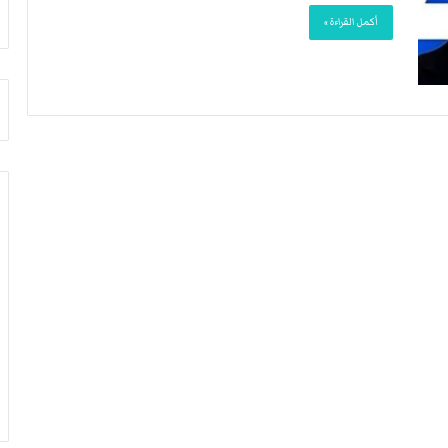
أ
م
أكمل القراءة »
ق
أ
ص
ج
ى
ن
.
ب
.
ي
و
ل
ش
د
ه
ر
د
ب
ا
ي
ء
ك
ب
ر
ر
ة
ص
ا
ا
ل
ص
ي
ا
د
ل
ا
ح