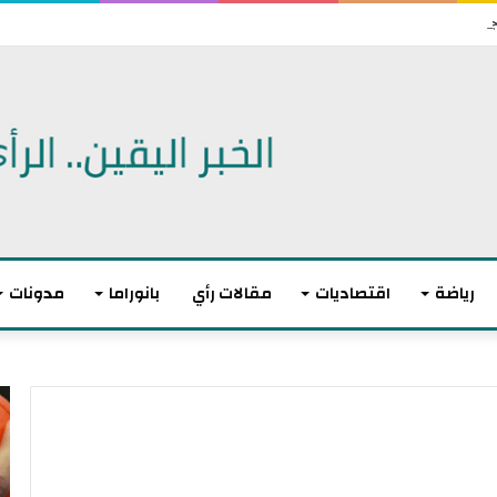
ة في أوروبا يدعو إلى تعاون المغرب
رياضة
اقتصاديات
مقالات رأي
بانوراما
مدونات
أ
ا
ك
ل
ث
ا
ر
ت
م
ح