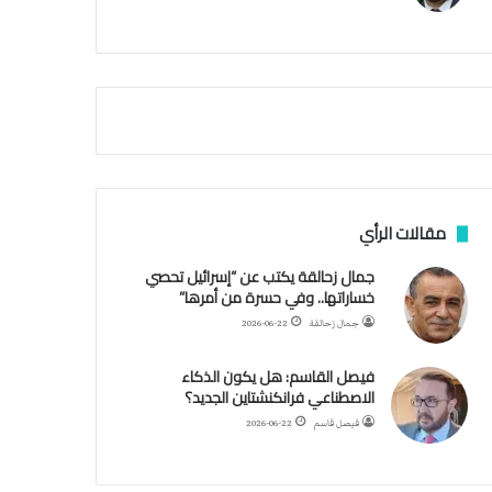
م
ي
ة
ا
ل
س
ف
ن
ف
ي
م
مقالات الرأي
ض
ي
جمال زحالقة يكتب عن “إسرائيل تحصي
ق
خساراتها.. وفي حسرة من أمرها”
ه
جمال زحالقة
2026-06-22
ر
م
فيصل القاسم: هل يكون الذكاء
ز
الاصطناعي فرانكنشتاين الجديد؟
فيصل قاسم
2026-06-22