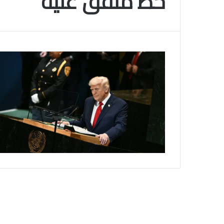
خط متفق عليه
م
و
2025-11-10
س
انتهى موسم البلايلي… الجزائري يصاب في ا
م
المتقاطعة لركبته
ا
ل
ب
ل
ا
ي
ل
ي
…
ا
ل
ج
ز
ا
ئ
ر
ي