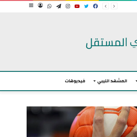
فيسبوك
تويتر
يوتيوب
انستقرام
تيلقرام
واتساب
تسجيل
إضافة
الدخول
عمود
جانبي
المشهد الليبي
فيديوهات
م
ا
ك
ر
و